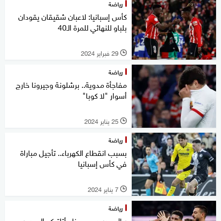
رياضة
كأس إسبانيا: لاعبان شقيقان يقودان
بلباو للنهائي للمرة الـ40
29 فبراير 2024
l
رياضة
مفاجأة مدوية.. برشلونة وجيرونا خارج
أسوار "لا كوبا"
25 يناير 2024
l
رياضة
بسبب انقطاع الكهرباء.. تأجيل مباراة
في كأس إسبانيا
7 يناير 2024
l
رياضة
ريال مدريد وجيرونا وأتلتيكو إلى دور