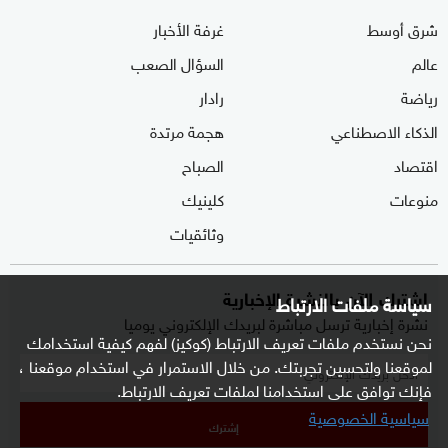
شرق أوسط
غرفة الأخبار
عالم
السؤال الصعب
رياضة
رادار
الذكاء الاصطناعي
هجمة مرتدة
اقتصاد
الصباح
منوعات
كلينيك
وثائقيات
اشترك الآن بالنشرة الإخبارية
سياسة ملفات الارتباط
نشرة إخبارية ترسل مباشرة لبريدك الإلكتروني يوميا
نحن نستخدم ملفات تعريف الارتباط (كوكيز) لفهم كيفية استخدامك
لموقعنا ولتحسين تجربتك. من خلال الاستمرار في استخدام موقعنا ،
فإنك توافق على استخدامنا لملفات تعريف الارتباط.
سياسية الخصوصية
إشترك