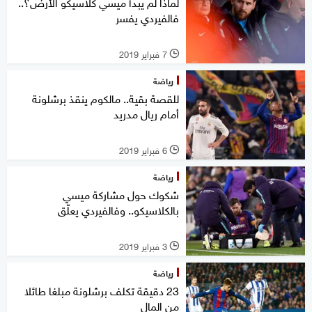
لماذا لم يبدأ ميسي كلاسيكو الأرض؟..
فالفيردي يفسر
7 فبراير 2019
l
رياضة
للقصة بقية.. مالكوم ينقذ برشلونة
أمام ريال مدريد
6 فبراير 2019
l
رياضة
شكوك حول مشاركة ميسي
بالكلاسيكو.. وفالفيردي يعلّق
3 فبراير 2019
l
رياضة
23 دقيقة تكلف برشلونة مبلغا طائلا
من المال