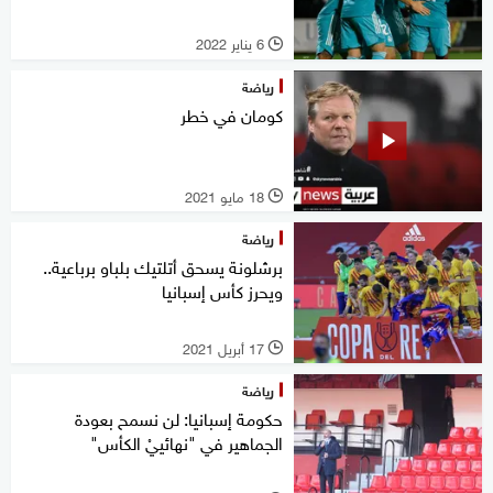
6 يناير 2022
l
رياضة
كومان في خطر
18 مايو 2021
l
رياضة
برشلونة يسحق أتلتيك بلباو برباعية..
ويحرز كأس إسبانيا
17 أبريل 2021
l
رياضة
حكومة إسبانيا: لن نسمح بعودة
الجماهير في "نهائييْ الكأس"