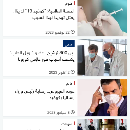
علوم
الصحة العالمية: "كوفيد 19" لا يزال
يمثل تهديدا لهذا السبب
22 نوفمبر 2023
l
خاص
بين 800 ترشيح.. عضو "نوبل للطب"
يكشف أسباب فوز عالِمي كورونا
2 أكتوبر 2023
l
عالم
عودة الفيروس.. إصابة رئيس وزراء
إسبانيا بكوفيد
8 سبتمبر 2023
l
منوعات