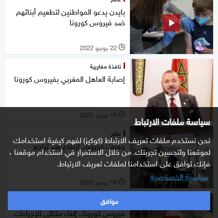
بايدن يدعو المواطنين لتطعيم أبنائهم
ضد فيروس كورونا
22 يونيو 2022
l
نافذة مغاربية
إصابة العاهل المغربي بفيروس كورونا
16 يونيو 2022
l
سياسة ملفات الارتباط
عالم
نحن نستخدم ملفات تعريف الارتباط (كوكيز) لفهم كيفية استخدامك
وفيات كورونا.. ارتفاع بعد تراجع
لموقعنا ولتحسين تجربتك. من خلال الاستمرار في استخدام موقعنا ،
فإنك توافق على استخدامنا لملفات تعريف الارتباط.
سياسية الخصوصية
16 يونيو 2022
l
موافق
علوم
فيروس كورونا.. إلغاء متتالي للإجراءات