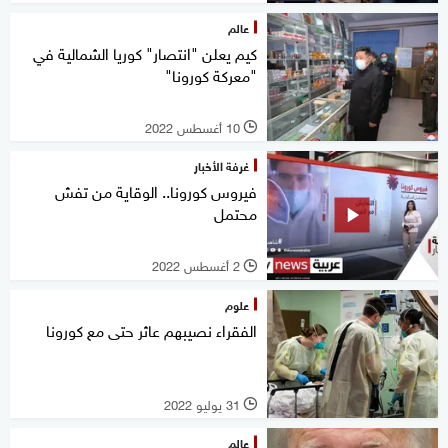
عالم
كيم يعلن "انتصار" كوريا الشمالية في
"معركة كورونا"
10 أغسطس 2022
l
غرفة الأخبار
فيروس كورونا.. الوقاية من تفش
محتمل
2 أغسطس 2022
l
علوم
الفقراء نصيبهم عاثر حتى مع كورونا
31 يوليو 2022
l
عالم