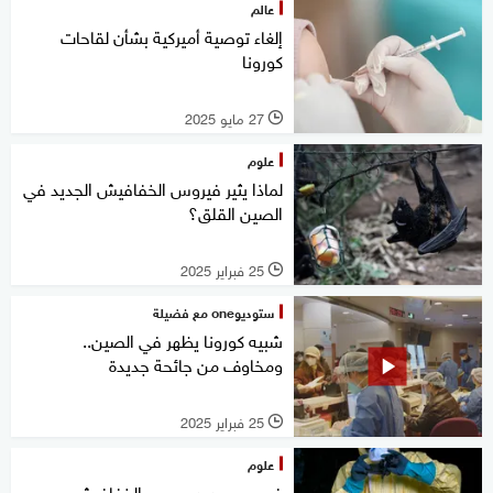
عالم
إلغاء توصية أميركية بشأن لقاحات
كورونا
27 مايو 2025
l
علوم
لماذا يثير فيروس الخفافيش الجديد في
الصين القلق؟
25 فبراير 2025
l
ستوديوone مع فضيلة
شبيه كورونا يظهر في الصين..
ومخاوف من جائحة جديدة
25 فبراير 2025
l
علوم
فيروس جديد يصيب الخفافيش..