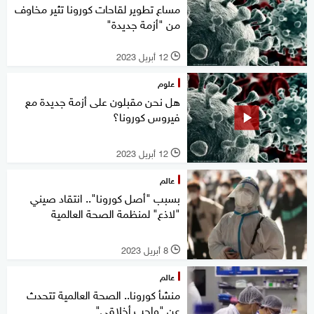
مساع تطوير لقاحات كورونا تثير مخاوف
من "أزمة جديدة"
12 أبريل 2023
l
علوم
هل نحن مقبلون على أزمة جديدة مع
فيروس كورونا؟
12 أبريل 2023
l
عالم
بسبب "أصل كورونا".. انتقاد صيني
"لاذع" لمنظمة الصحة العالمية
8 أبريل 2023
l
عالم
منشأ كورونا.. الصحة العالمية تتحدث
عن "واجب أخلاقي"