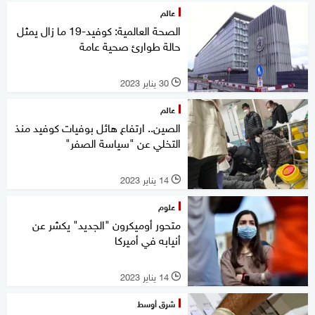
عالم
الصحة العالمية: كوفيد-19 ما زال يمثل
حالة طوارئ صحية عامة
30 يناير 2023
l
عالم
الصين.. ارتفاع هائل بوفيات كوفيد منذ
التخلي عن "سياسة الصفر"
14 يناير 2023
l
علوم
متحور أوميكرون "الجديد" يكشر عن
أنيابه في أميركا
14 يناير 2023
l
شرق أوسط