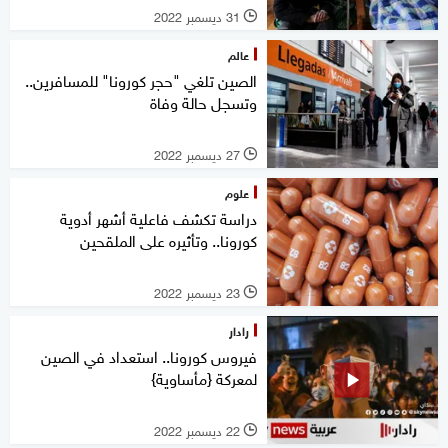
31 ديسمبر 2022
l
عالم
الصين تلغي "حجر كورونا" للمسافرين..
وتسجل حالة وفاة
27 ديسمبر 2022
l
علوم
دراسة تكشف فاعلية أشهر أدوية
كورونا.. وتأثيره على الملقحين
23 ديسمبر 2022
l
رادار
فيروس كورونا.. استعداد في الصين
لمعركة {مأساوية}
22 ديسمبر 2022
l