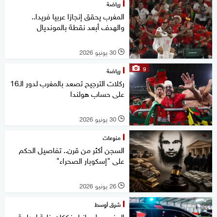
رياضة
المغرب يحقق إنجازا عربيا فريدا..
والهدف أبعد نقطة بالمونديال
30 يونيو 2026
l
9
رياضة
ركلات الترجيح تصعد بالمغرب لدور الـ16
على حساب هولندا
30 يونيو 2026
l
منوعات
السجن أكثر من قرن.. تفاصيل الحكم
على "إسكوبار الصحراء"
26 يونيو 2026
l
شرق أوسط
المغرب وإسبانيا يفككان خلية إرهابية