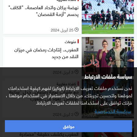
نهضة بركان واتحاد العاصمة.. "الكاف"
يحسم "أزمة القمصان"
25 أبريل 2024
l
منوعات
المغرب.. إنتاجات رمضان في ميزان
النقد من جديد
3 أبريل 2024
l
سياسة ملفات الارتباط
نافذة مغاربية
نحن نستخدم ملفات تعريف الارتباط (كوكيز) لفهم كيفية استخدامك
مع اقتراب نهاية رمضان.. جدل "ساعة
لموقعنا ولتحسين تجربتك. من خلال الاستمرار في استخدام موقعنا ،
غرينتش" يعود إلى المغرب
فإنك توافق على استخدامنا لملفات تعريف الارتباط.
سياسية الخصوصية
2 أبريل 2024
l
موافق
نافذة مغاربية
المغرب يكشف حقيقة "مصادرة