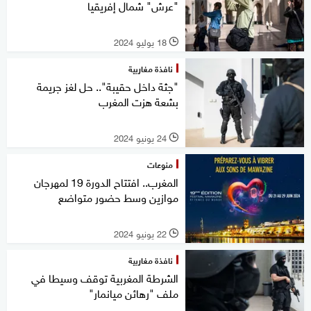
"عرش" شمال إفريقيا
18 يوليو 2024
l
نافذة مغاربية
"جثة داخل حقيبة".. حل لغز جريمة
بشعة هزت المغرب
24 يونيو 2024
l
منوعات
المغرب.. افتتاح الدورة 19 لمهرجان
موازين وسط حضور متواضع
22 يونيو 2024
l
نافذة مغاربية
الشرطة المغربية توقف وسيطا في
ملف "رهائن ميانمار"