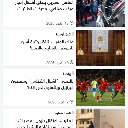
العاهل المغربي يطلق أشغال إنجاز
مركب صناعي لمحركات الطائرات
13 أكتوبر 2025
l
شرق أوسط
ملك المغرب: ننتظر وتيرة أسرع
للنهوض بالتعليم والصحة
10 أكتوبر 2025
l
رياضة
بالصور.. "أشبال الأطلس" يسقطون
البرازيل ويتأهلون لدور الـ16
2 أكتوبر 2025
l
نافذة مغاربية
المغرب.. اعتقال بارون المخدرات
"موسى" بعد زفافه المثير للجدل