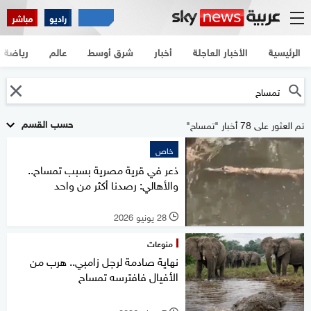
راديو
مباشر
الرئيسية
الأخبار العاجلة
أخبار
شرق أوسط
عالم
رياضة
حسب القسم
تم العثور على 78 أخبار "تمساح"
خاص
ذعر في قرية مصرية بسبب تمساح..
والأهالي: رصدنا أكثر من واحد
28 يونيو 2026
l
منوعات
نهاية صادمة لرجل زامبي.. هرب من
الأفيال فافترسه تمساح