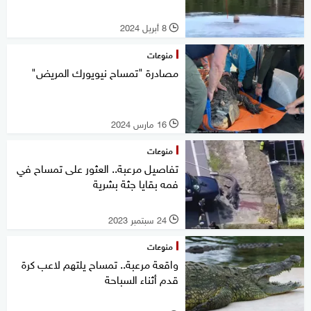
8 أبريل 2024
l
منوعات
مصادرة "تمساح نيويورك المريض"
16 مارس 2024
l
منوعات
تفاصيل مرعبة.. العثور على تمساح في
فمه بقايا جثة بشرية
24 سبتمبر 2023
l
منوعات
واقعة مرعبة.. تمساح يلتهم لاعب كرة
قدم أثناء السباحة