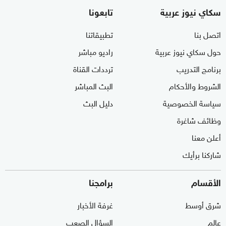
سكاي نيوز عربية
تابعونا
اتصل بنا
تطبيقاتنا
حول سكاي نيوز عربية
راديو مباشر
برنامج التدريب
ترددات القناة
الشروط والأحكام
البث المباشر
سياسة الخصوصية
دليل البث
وظائف شاغرة
أعلن معنا
شاركنا برأيك
الأقسام
برامجنا
شرق أوسط
غرفة الأخبار
عالم
السؤال الصعب