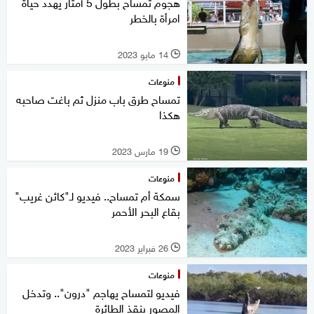
هجوم تمساح بطول 5 أمتار يهدد حياة
امرأة بالخطر
14 مايو 2023
l
منوعات
تمساح طرق باب منزل ثم باغت صاحبه
هكذا
19 مارس 2023
l
منوعات
سمكة أم تمساح.. فيديو لـ"كائن غريب"
بقاع البحر الأحمر
26 فبراير 2023
l
منوعات
فيديو لتمساح يهاجم "درون".. وتدخل
المصور ينقذ الطائرة