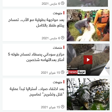
6 مارس 2021
l
منوعات
بعد مواجهة بطولية مع الأب.. تمساح
يبتلع طفلا بالكامل
6 مارس 2021
l
منصات
مزارع سوداني يصطاد تمساح طوله 5
أمتار بعدالتهامه شخصين
15 فبراير 2021
l
منوعات
بعد اختفاء صياد.. أستراليا تبدأ عملية
"قتل وتشريح" تماسيح
15 فبراير 2021
l