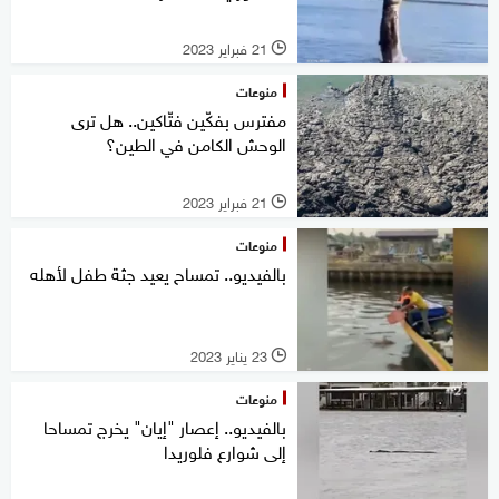
21 فبراير 2023
l
منوعات
مفترس بفكّين فتّاكين.. هل ترى
الوحش الكامن في الطين؟
21 فبراير 2023
l
منوعات
بالفيديو.. تمساح يعيد جثة طفل لأهله
23 يناير 2023
l
منوعات
بالفيديو.. إعصار "إيان" يخرج تمساحا
إلى شوارع فلوريدا