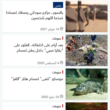
خاص
بالصور.. مزارع سوداني يصطاد تمساحا
ضخما التهم شخصين
14 فبراير 2021
l
منوعات
بعد أيام على اختفائه.. العثور على
"بقايا صبي" داخل بطن تمساح
4 أغسطس 2020
l
منوعات
موسكو "تنعى" تمساح هتلر "اللغز"
24 مايو 2020
l
منوعات