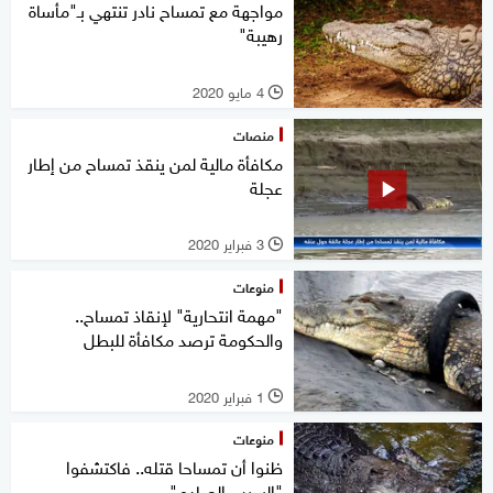
مواجهة مع تمساح نادر تنتهي بـ"مأساة
رهيبة"
4 مايو 2020
l
منصات
مكافأة مالية لمن ينقذ تمساح من إطار
عجلة
3 فبراير 2020
l
منوعات
"مهمة انتحارية" لإنقاذ تمساح..
والحكومة ترصد مكافأة للبطل
1 فبراير 2020
l
منوعات
ظنوا أن تمساحا قتله.. فاكتشفوا
"السبب الصادم"