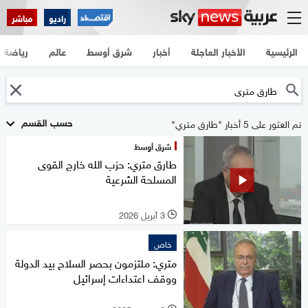
راديو
مباشر
الرئيسية
الأخبار العاجلة
أخبار
شرق أوسط
عالم
رياضة
حسب القسم
تم العثور على 5 أخبار "طارق متري"
شرق أوسط
طارق متري: حزب الله خارج القوى
المسلحة الشرعية
3 أبريل 2026
l
خاص
متري: ملتزمون بحصر السلاح بيد الدولة
ووقف اعتداءات إسرائيل