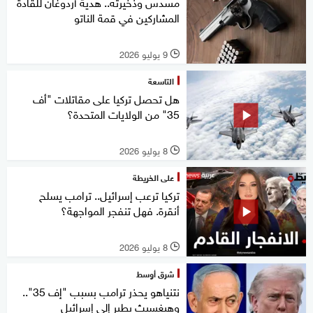
مسدس وذخيرته.. هدية أردوغان للقادة
المشاركين في قمة الناتو
9 يوليو 2026
l
التاسعة
هل تحصل تركيا على مقاتلات "أف
35" من الولايات المتحدة؟
8 يوليو 2026
l
على الخريطة
تركيا ترعب إسرائيل.. ترامب يسلح
أنقرة. فهل تنفجر المواجهة؟
8 يوليو 2026
l
شرق أوسط
نتنياهو يحذر ترامب بسبب "إف 35"..
وهيغسيث يطير إلى إسرائيل