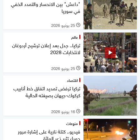
"داعش" بين الانحسار والتمدد الخفي
في سوريا
25 يونيو 2026
l
عالم
تركيا.. جدل بعد إعلان ترشيح أردوغان
لانتخابات 2028
25 يونيو 2026
l
اقتصاد
تركيا ترفض تمديد اتفاق خط أنابيب
كركوك-جيهان بصيغته الحالية
16 يونيو 2026
l
منوعات
فيديو.. كتلة نارية على إشارة مرور
حمراء تثير ذعر المارّة