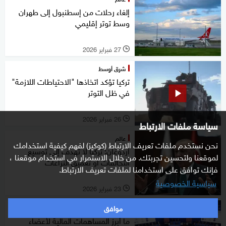
إلغاء رحلات من إسطنبول إلى طهران
وسط توتر إقليمي
27 فبراير 2026
l
شرق أوسط
تركيا تؤكد اتخاذها "الاحتياطات اللازمة"
في ظل التوتر
26 فبراير 2026
l
سياسة ملفات الارتباط
عالم
نحن نستخدم ملفات تعريف الارتباط (كوكيز) لفهم كيفية استخدامك
أردوغان: تركيا لا تهدف إلى توسيع
لموقعنا ولتحسين تجربتك. من خلال الاستمرار في استخدام موقعنا ،
التحالفات أو تعميق النزاعات
فإنك توافق على استخدامنا لملفات تعريف الارتباط.
سياسية الخصوصية
23 فبراير 2026
l
موافق
شرق أوسط
ما أبرز المساهمات المالية لأعضاء