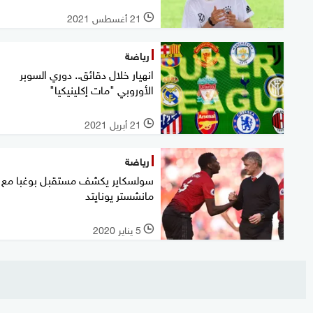
21 أغسطس 2021
l
رياضة
انهيار خلال دقائق.. دوري السوبر
الأوروبي "مات إكلينيكيا"
21 أبريل 2021
l
رياضة
سولسكاير يكشف مستقبل بوغبا مع
مانشستر يونايتد
5 يناير 2020
l