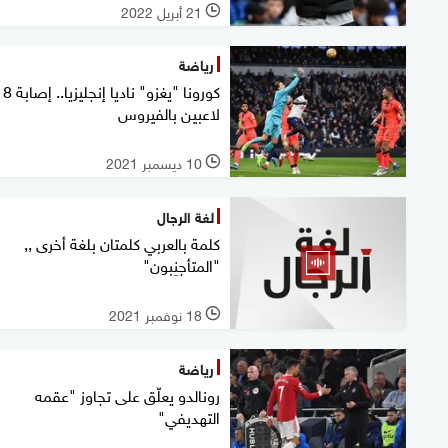
21 أبريل 2022
l
رياضة
كورونا "يغزو" ناديا إنجليزيا.. إصابة 8
لاعبين بالفيروس
10 ديسمبر 2021
l
لغة الرجال
كلمة بالعربي كلمتان بلغة أخرى ,,
"المتأجنِبون"
18 نوفمبر 2021
l
رياضة
رونالدو يعلّق على تجاوز "عقمه
التهديفي"