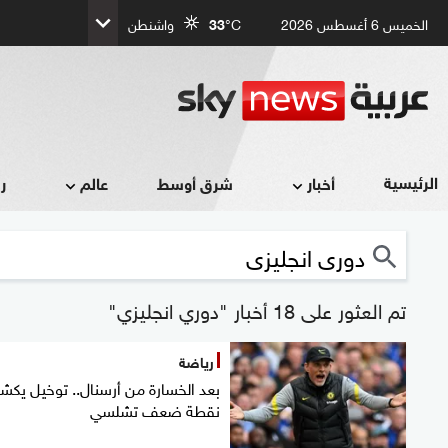
الخميس 6 أغسطس 2026
°C
33
واشنطن
الرئيسية
أخبار
شرق أوسط
عالم
ر
تم العثور على 18 أخبار "دوري انجليزي"
رياضة
بعد الخسارة من أرسنال.. توخيل يك
نقطة ضعف تشلسي