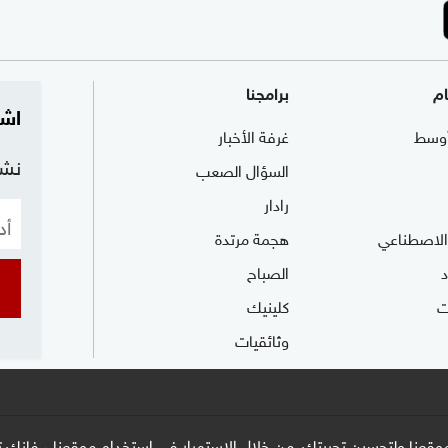
ام
برامجنا
اشت
وسط
غرفة الأخبار
نشر
السؤال الصعب
رادار
 الاصطناعي
هجمة مرتدة
الصباح
ت
كلينيك
وثائقيات
وقعنا ولتحسين تجربتك. من خلال الاستمرار في استخدام موقعنا ، فإنك تو