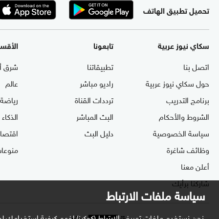
تحميل تطبيق الهاتف
سكاي نيوز عربية
تابعونا
الأقس
اتصل بنا
تطبيقاتنا
شرق أ
حول سكاي نيوز عربية
راديو مباشر
عالم
برنامج التدريب
ترددات القناة
رياضة
الشروط والأحكام
البث المباشر
الذكاء
سياسة الخصوصية
دليل البث
اقتصاد
وظائف شاغرة
منوعا
أعلن معنا
شاركنا برأيك
سياسة ملفات الارتباط
نحن نستخدم ملفات تعريف الارتباط (كوكيز) لفهم كيفية استخدامك لم