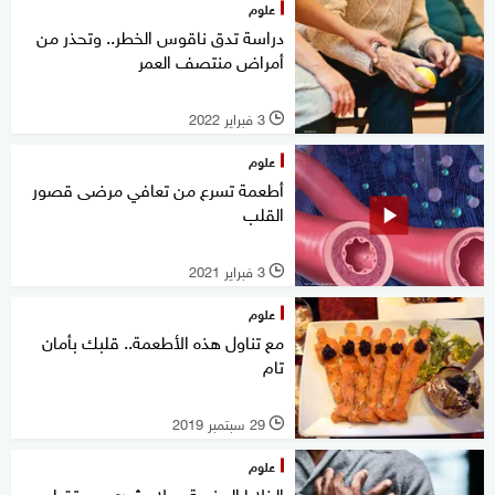
علوم
دراسة تدق ناقوس الخطر.. وتحذر من
أمراض منتصف العمر
3 فبراير 2022
l
علوم
أطعمة تسرع من تعافي مرضى قصور
القلب
3 فبراير 2021
l
علوم
مع تناول هذه الأطعمة.. قلبك بأمان
تام
29 سبتمبر 2019
l
علوم
الخلايا الجذعية.. علاج ثوري مستقبلي