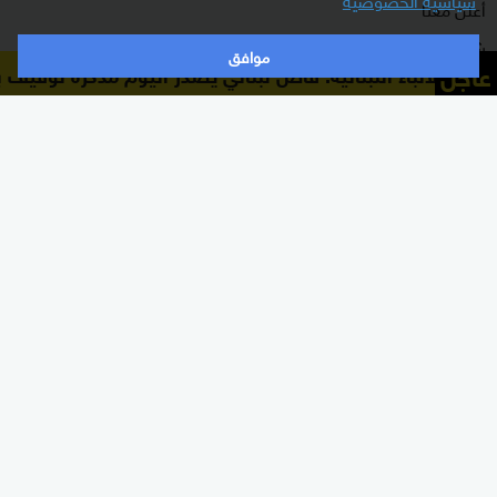
أعلن معنا
شاركنا برأيك
موافق
عاجل
الة الأنباء اللبنانية: قاض لبناني يصدر اليوم مذكرة توقيف ب
الأقسام
برامجنا
شرق أوسط
غرفة الأخبار
عالم
السؤال الصعب
رياضة
رادار
الذكاء الاصطناعي
هجمة مرتدة
اقتصاد
الصباح
منوعات
كلينيك
وثائقيات
اشترك الآن بالنشرة الإخبارية
نشرة إخبارية ترسل مباشرة لبريدك الإلكتروني يوميا