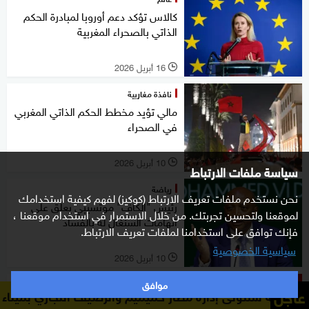
كالاس تؤكد دعم أوروبا لمبادرة الحكم
الذاتي بالصحراء المغربية
16 أبريل 2026
l
نافذة مغاربية
مالي تؤيد مخطط الحكم الذاتي المغربي
في الصحراء
10 أبريل 2026
l
سياسة ملفات الارتباط
رياضة
نحن نستخدم ملفات تعريف الارتباط (كوكيز) لفهم كيفية استخدامك
رئيس "الكاف" موتسيبي يعلّق على
لموقعنا ولتحسين تجربتك. من خلال الاستمرار في استخدام موقعنا ،
اتهامات السنغال له بالفساد
فإنك توافق على استخدامنا لملفات تعريف الارتباط.
سياسية الخصوصية
10 أبريل 2026
l
موافق
شرق أوسط
عاجل
 إدارة مطار حميميم والرصيف التجاري بميناء طرطوس
الخارجي
المغرب يرحب بإعلان وقف إطلاق النار