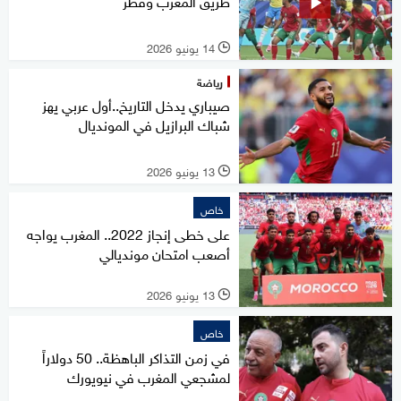
طريق المغرب وقطر
14 يونيو 2026
l
رياضة
صيباري يدخل التاريخ..أول عربي يهز
شباك البرازيل في المونديال
13 يونيو 2026
l
خاص
على خطى إنجاز 2022.. المغرب يواجه
أصعب امتحان مونديالي
13 يونيو 2026
l
خاص
في زمن التذاكر الباهظة.. 50 دولاراً
لمشجعي المغرب في نيويورك