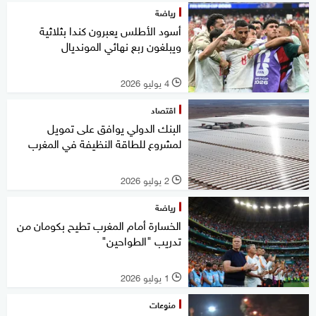
رياضة
أسود الأطلس يعبرون كندا بثلاثية
ويبلغون ربع نهائي المونديال
4 يوليو 2026
l
اقتصاد
البنك الدولي يوافق على تمويل
لمشروع للطاقة النظيفة في المغرب
2 يوليو 2026
l
رياضة
الخسارة أمام المغرب تطيح بكومان من
تدريب "الطواحين"
1 يوليو 2026
l
منوعات