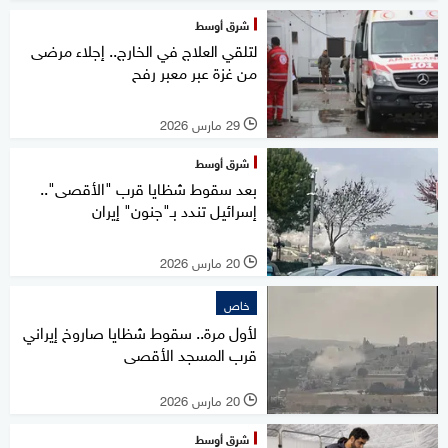
شرق أوسط
لتلقي العلاج في الخارج.. إجلاء مرضى
من غزة عبر معبر رفح
29 مارس 2026
l
شرق أوسط
بعد سقوط شظايا قرب "الأقصى"..
إسرائيل تندد بـ"جنون" إيران
20 مارس 2026
l
خاص
لأول مرة.. سقوط شظايا صاروخ إيراني
قرب المسجد الأقصى
20 مارس 2026
l
شرق أوسط