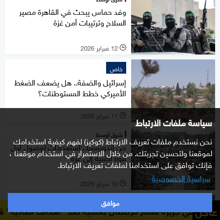
وفد حماس يبحث في القاهرة مصير
السلاح وترتيبات أمن غزة
12 فبراير 2026
l
خاص
إسرائيل والضفة.. هل يضعف الضغط
الأميركي خطط المستوطنات؟
11 فبراير 2026
l
سياسة ملفات الارتباط
شرق أوسط
نحن نستخدم ملفات تعريف الارتباط (كوكيز) لفهم كيفية استخدامك
من إندونيسيا.. استعدادات لوصول أول
لموقعنا ولتحسين تجربتك. من خلال الاستمرار في استخدام موقعنا ،
قوة أجنبية إلى غزة
فإنك توافق على استخدامنا لملفات تعريف الارتباط.
سياسية الخصوصية
10 فبراير 2026
l
موافق
شرق أوسط
عاجل
رة قشم مرتبطان بعملية ضد "أهداف معادية" قرب مدخل مضيق 
قتلى وجرحى في غارات إسرائيلية