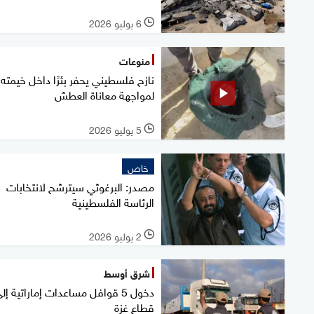
6 يوليو 2026
l
منوعات
نازح فلسطيني يحفر بئرًا داخل خيمته
لمواجهة معاناة العطش
5 يوليو 2026
l
خاص
مصدر: البرغوثي سيترشح لانتخابات
الرئاسة الفلسطينية
2 يوليو 2026
l
شرق أوسط
دخول 5 قوافل مساعدات إماراتية إل
قطاع غزة