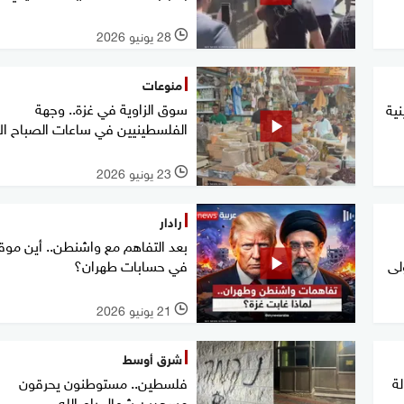
28 يونيو 2026
l
منوعات
سوق الزاوية في غزة.. وجهة
نية
الفلسطينيين في ساعات الصباح ال
23 يونيو 2026
l
رادار
بعد التفاهم مع واشنطن.. أين موق
لى
في حسابات طهران؟
21 يونيو 2026
l
شرق أوسط
ة
فلسطين.. مستوطنون يحرقون
مسجدين شمال رام الله