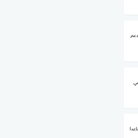
دعم
ب في
عدا