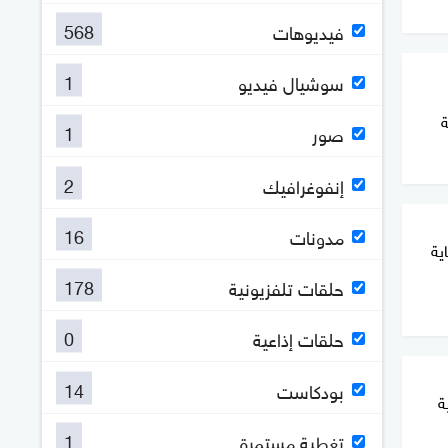
568
فيديوهات
1
سوشيال فيديو
1
صور
2
إنفوغرافيك
16
مدونات
ية
178
حلقات تلفزيونية
0
حلقات إذاعية
14
بودكاست
ة
1
تغطية مستمرة