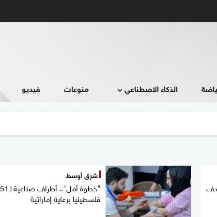
ياضة
الذكاء الاصطناعي
منوعات
فيديو
شرق أوسط
هدف
"خطوة أمل".. أطراف صناعية لـ51
فلسطينيا برعاية إماراتية