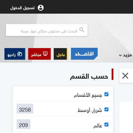
تسجيل الدخول
مزيد
عاجل
مباشر
راديو
حسب القسم
جميع الأقسام
3258
شرق أوسط
209
عالم