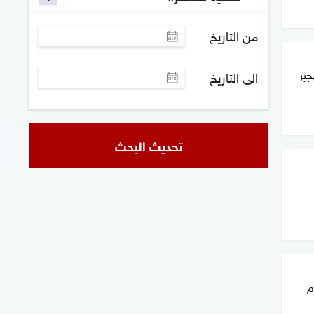
من التاريخ
جير
الى التاريخ
تحديث البحث
م