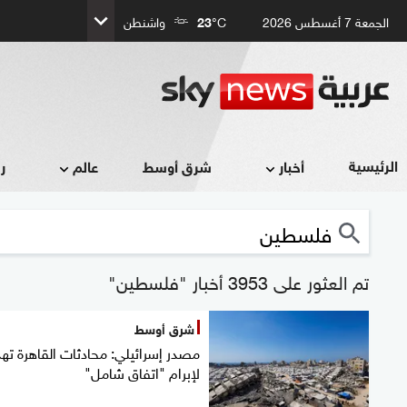
الجمعة 7 أغسطس 2026
°C
23
واشنطن
الرئيسية
أخبار
شرق أوسط
عالم
ر
تم العثور على 3953 أخبار "فلسطين"
شرق أوسط
مصدر إسرائيلي: محادثات القاهرة ت
لإبرام "اتفاق شامل"