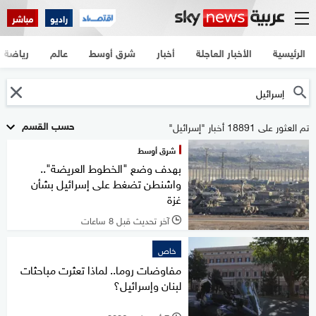
راديو
مباشر
الرئيسية
الأخبار العاجلة
أخبار
شرق أوسط
عالم
رياضة
حسب القسم
تم العثور على 18891 أخبار "إسرائيل"
شرق أوسط
بهدف وضع "الخطوط العريضة"..
واشنطن تضغط على إسرائيل بشأن
غزة
آخر تحديث قبل 8 ساعات
l
خاص
مفاوضات روما.. لماذا تعثرت مباحثات
لبنان وإسرائيل؟