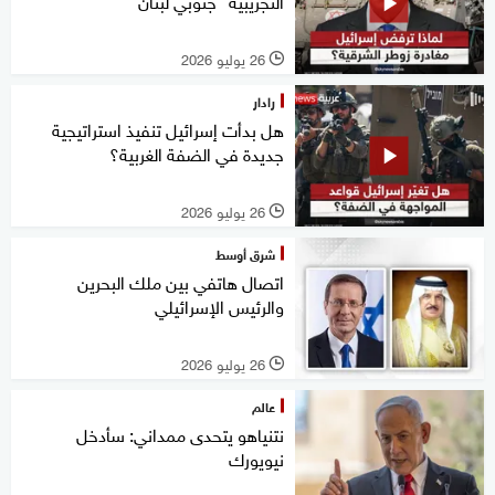
التجريبية" جنوبي لبنان
26 يوليو 2026
l
رادار
هل بدأت إسرائيل تنفيذ استراتيجية
جديدة في الضفة الغربية؟
26 يوليو 2026
l
شرق أوسط
اتصال هاتفي بين ملك البحرين
والرئيس الإسرائيلي
26 يوليو 2026
l
عالم
نتنياهو يتحدى ممداني: سأدخل
نيويورك