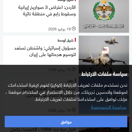
الأردن: اعتراض 3 صواريخ إيرانية
وسقوط رابع في منطقة نائية
19 يوليو 2026
l
شرق أوسط
مسؤول إسرائيلي: واشنطن تستعد
لتوسيع هجماتها على إيران
18 يوليو 2026
l
سياسة ملفات الارتباط
عالم
نحن نستخدم ملفات تعريف الارتباط (كوكيز) لفهم كيفية استخدامك
عشرات طائرات التزويد بالوقود
لموقعنا ولتحسين تجربتك. من خلال الاستمرار في استخدام موقعنا ،
الأميركية تتمركز في إسرائيل
فإنك توافق على استخدامنا لملفات تعريف الارتباط.
سياسية الخصوصية
18 يوليو 2026
l
موافق
ستوديوone مع فضيلة
لأول مرة منذ 1988.. الكنيست يكمل