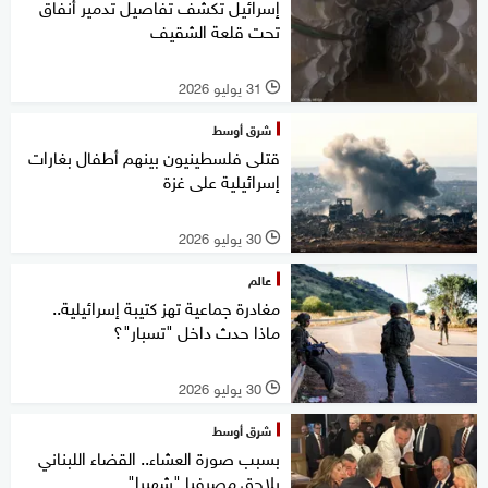
إسرائيل تكشف تفاصيل تدمير أنفاق
تحت قلعة الشقيف
31 يوليو 2026
l
شرق أوسط
قتلى فلسطينيون بينهم أطفال بغارات
إسرائيلية على غزة
30 يوليو 2026
l
عالم
مغادرة جماعية تهز كتيبة إسرائيلية..
ماذا حدث داخل "تسبار"؟
30 يوليو 2026
l
شرق أوسط
بسبب صورة العشاء.. القضاء اللبناني
يلاحق مصرفيا "شهيرا"