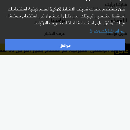
شاركنا برأيك
نحن نستخدم ملفات تعريف الارتباط (كوكيز) لفهم كيفية استخدامك
لموقعنا ولتحسين تجربتك. من خلال الاستمرار في استخدام موقعنا ،
الأقسام
برامجنا
فإنك توافق على استخدامنا لملفات تعريف الارتباط.
سياسية الخصوصية
شرق أوسط
غرفة الأخبار
عالم
السؤال الصعب
موافق
عاجل
يادة الوسطى الأميركية: تم السماح بعبور أكثر من 30 سفينة مساعدات إنسانية إلى الموانئ الإيرانية
رياضة
رادار
الذكاء الاصطناعي
هجمة مرتدة
اقتصاد
الصباح
منوعات
كلينيك
وثائقيات
اشترك الآن بالنشرة الإخبارية
نشرة إخبارية ترسل مباشرة لبريدك الإلكتروني يوميا