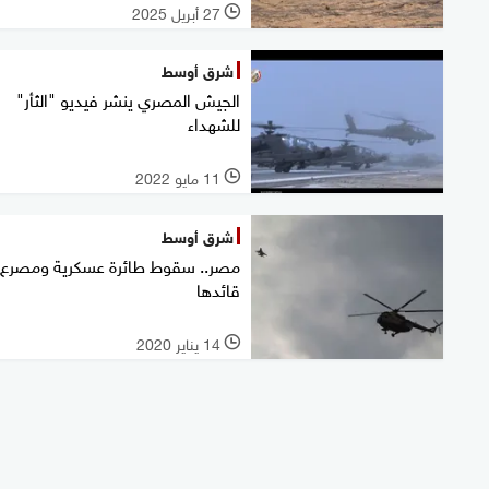
27 أبريل 2025
l
شرق أوسط
الجيش المصري ينشر فيديو "الثأر"
للشهداء
11 مايو 2022
l
شرق أوسط
مصر.. سقوط طائرة عسكرية ومصرع
قائدها
14 يناير 2020
l