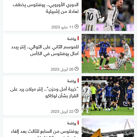
الدوري الأوروبي.. يوفنتوس يخطف
تعادلا من إشبيلية
11 مايو 2023
l
رياضة
للموسم الثاني على التوالي.. إنتر يبدد
آمال يوفنتوس في الكأس
26 أبريل 2023
l
رياضة
"خيبة أمل وحزن".. إنتر ميلان يرد على
القرار بشأن لوكاكو
22 أبريل 2023
l
رياضة
يوفنتوس من السابع للثالث بعد إلغاء