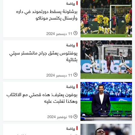
رياضة
برشلونة يسقط دورتموند في داره
وأرسنال يكتسح موناكو
11 ديسمبر 2024
l
رياضة
يوفنتوس يعمّق جراح مانشستر سيتي
بثنائية
11 ديسمبر 2024
l
رياضة
بوفون يعترف: هذه قصتي مع الاكتئاب
وهكذا تغلبت عليه
19 نوفمبر 2024
l
رياضة