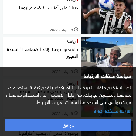
ديبالا على أعتاب الانضمام لروما
18 يوليو 2022
l
رياضة
بالفيديو: بوغبا يؤكد انضمامه لـ"السيدة
العجوز"
9 يوليو 2022
l
سياسة ملفات الارتباط
رياضة
نحن نستخدم ملفات تعريف الارتباط (كوكيز) لفهم كيفية استخدامك
"النودل" يرتدي قميص "السيدة
لموقعنا ولتحسين تجربتك. من خلال الاستمرار في استخدام موقعنا ،
العجوز" لمدة عام
فإنك توافق على استخدامنا لملفات تعريف الارتباط.
سياسية الخصوصية
8 يوليو 2022
l
موافق
رياضة
بوفون: أتمنى أن يلعب "مارادونا