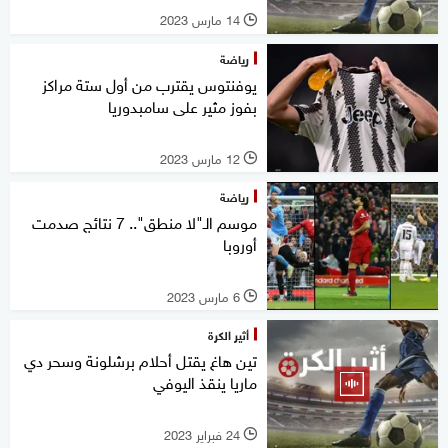
14 مارس 2023
l
رياضة
يوفنتوس يقترب من أول ستة مراكز
بفوز مثير على سامبدوريا
12 مارس 2023
l
رياضة
موسم الـ"لا منطق".. 7 نتائج صدمت
أوروبا
6 مارس 2023
l
أثير الكرة
تين هاغ يقتل أحلام برشلونة وسحر دي
ماريا ينقذ اليوفي
24 فبراير 2023
l