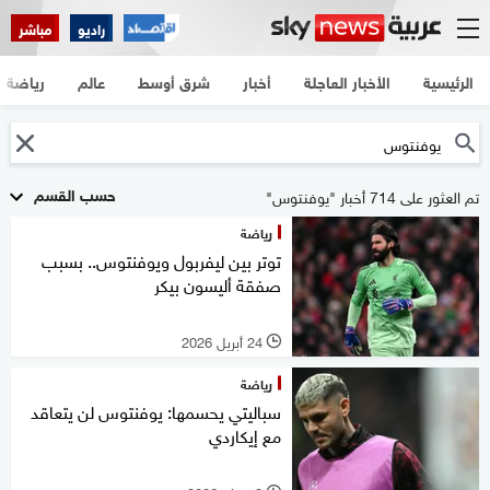
راديو
مباشر
الرئيسية
الأخبار العاجلة
أخبار
شرق أوسط
عالم
رياضة
حسب القسم
تم العثور على 714 أخبار "يوفنتوس"
رياضة
توتر بين ليفربول ويوفنتوس.. بسبب
صفقة أليسون بيكر
24 أبريل 2026
l
رياضة
سباليتي يحسمها: يوفنتوس لن يتعاقد
مع إيكاردي