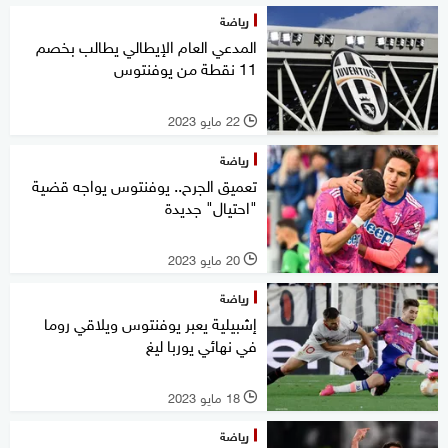
رياضة
المدعي العام الإيطالي يطالب بخصم
11 نقطة من يوفنتوس
22 مايو 2023
l
رياضة
تعميق الجرح.. يوفنتوس يواجه قضية
"احتيال" جديدة
20 مايو 2023
l
رياضة
إشبيلية يعبر يوفنتوس ويلاقي روما
في نهائي يوربا ليغ
18 مايو 2023
l
رياضة