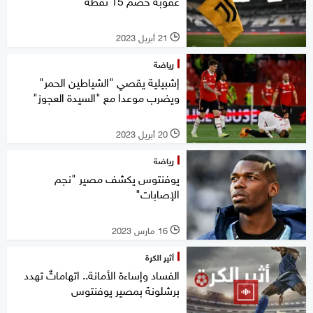
عقوبة خصم 15 نقطة
21 أبريل 2023
l
رياضة
إشبيلية يقصي "الشياطين الحمر"
ويضرب موعدا مع "السيدة العجوز"
20 أبريل 2023
l
رياضة
يوفنتوس يكشف مصير "نجم
الإصابات"
16 مارس 2023
l
أثير الكرة
الفساد وإساءة الأمانة.. اتهاماتٌ تهدد
برشلونة بمصير يوفنتوس