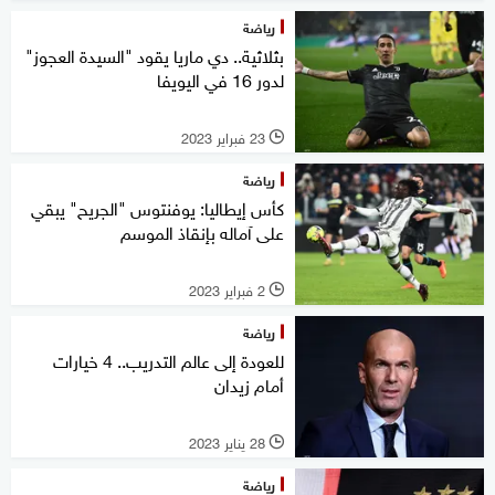
رياضة
بثلاثية.. دي ماريا يقود "السيدة العجوز"
لدور 16 في اليويفا
23 فبراير 2023
l
رياضة
كأس إيطاليا: يوفنتوس "الجريح" يبقي
على آماله بإنقاذ الموسم
2 فبراير 2023
l
رياضة
للعودة إلى عالم التدريب.. 4 خيارات
أمام زيدان
28 يناير 2023
l
رياضة