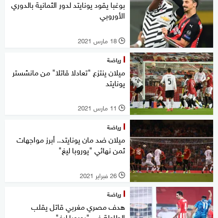
بوغبا يقود يونايتد لدور الثمانية بالدوري
الأوروبي
18 مارس 2021
l
رياضة
ميلان ينتزع "تعادلا قاتلا" من مانشستر
يونايتد
11 مارس 2021
l
رياضة
ميلان ضد مان يونايتد.. أبرز مواجهات
ثمن نهائي "يوروبا ليغ"
26 فبراير 2021
l
رياضة
هدف مصري مغربي قاتل يقلب
الطاولة في "يوروبا ليغ"