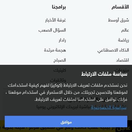
الأقسام
برامجنا
شرق أوسط
غرفة الأخبار
عالم
السؤال الصعب
رياضة
رادار
الذكاء الاصطناعي
هجمة مرتدة
اقتصاد
الصباح
منوعات
كلينيك
سياسة ملفات الارتباط
وثائقيات
نحن نستخدم ملفات تعريف الارتباط (كوكيز) لفهم كيفية استخدامك
لموقعنا ولتحسين تجربتك. من خلال الاستمرار في استخدام موقعنا ،
اشترك الآن بالنشرة الإخبارية
فإنك توافق على استخدامنا لملفات تعريف الارتباط.
نشرة إخبارية ترسل مباشرة لبريدك الإلكتروني يوميا
سياسية الخصوصية
موافق
عاجل
ية عقب حادث وقع في مضيق هرمز
هيئة بحرية بريطانية: لا تقا