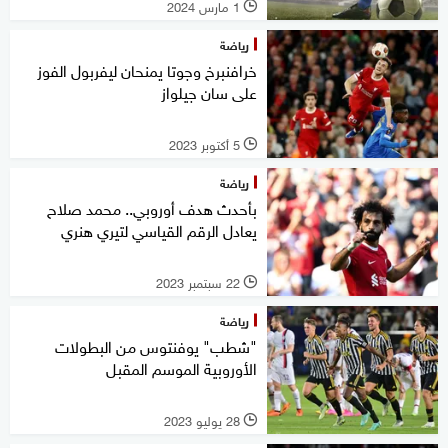
1 مارس 2024
l
رياضة
خرافنبرخ وجوتا يمنحان ليفربول الفوز
على سان جيلواز
5 أكتوبر 2023
l
رياضة
بأحدث هدف أوروبي.. محمد صلاح
يعادل الرقم القياسي لتيري هنري
22 سبتمبر 2023
l
رياضة
"شطب" يوفنتوس من البطولات
الأوروبية الموسم المقبل
28 يوليو 2023
l