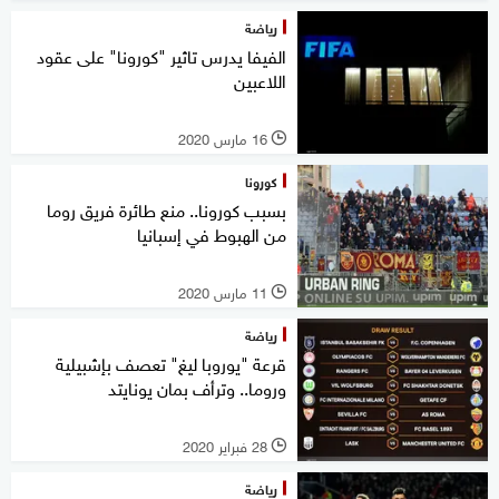
رياضة
الفيفا يدرس تاثير "كورونا" على عقود
اللاعبين
16 مارس 2020
l
كورونا
بسبب كورونا.. منع طائرة فريق روما
من الهبوط في إسبانيا
11 مارس 2020
l
رياضة
قرعة "يوروبا ليغ" تعصف بإشبيلية
وروما.. وترأف بمان يونايتد
28 فبراير 2020
l
رياضة