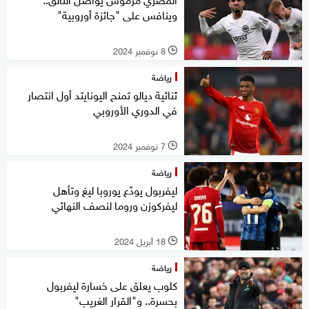
وينافس على "جائزة أوروبية"
8 نوفمبر 2024
l
رياضة
ثنائية ديالو تمنح اليونايتد أول انتصار
في الدوري الأوروبي
7 نوفمبر 2024
l
رياضة
ليفربول يودّع يوروبا ليغ وتأهل
ليفركوزن وروما لنصف النهائي
18 أبريل 2024
l
رياضة
كلوب يعلق على خسارة ليفربول
بحسرة.. و"القرار الغريب"