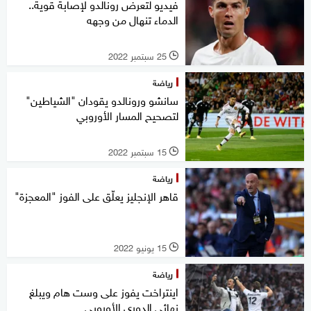
فيديو لتعرض رونالدو لإصابة قوية..
الدماء تنهال من وجهه
25 سبتمبر 2022
l
رياضة
سانشو ورونالدو يقودان "الشياطين"
لتصحيح المسار الأوروبي
15 سبتمبر 2022
l
رياضة
قاهر الإنجليز يعلّق على الفوز "المعجزة"
15 يونيو 2022
l
رياضة
اينتراخت يفوز على وست هام ويبلغ
نهائي الدوري الأوروبي