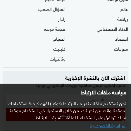
عالم
السؤال الصعب
رياضة
رادار
الذكاء الاصطناعي
هجمة مرتدة
اقتصاد
الصباح
منوعات
كلينيك
وثائقيات
اشترك الآن بالنشرة الإخبارية
نشرة إخبارية ترسل مباشرة لبريدك الإلكتروني يوميا
سياسة ملفات الارتباط
نحن نستخدم ملفات تعريف الارتباط (كوكيز) لفهم كيفية استخدامك
لموقعنا ولتحسين تجربتك. من خلال الاستمرار في استخدام موقعنا ،
إشترك
فإنك توافق على استخدامنا لملفات تعريف الارتباط.
سياسية الخصوصية