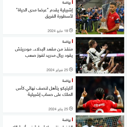
رياضة
إشبيلية يقدم "عرضا مدى الحياة"
لأسطورة الفريق
18 مايو 2024
l
رياضة
منقذ من مقعد البدلاء.. مودريتش
يقود ريال مدريد لفوز صعب
25 فبراير 2024
l
رياضة
أتليتيكو يتأهل لنصف نهائي كأس
الملك على حساب إشبيلية
25 يناير 2024
l
رياضة
القضاء ينتصر لإشبيلية في أزمة اللاعب