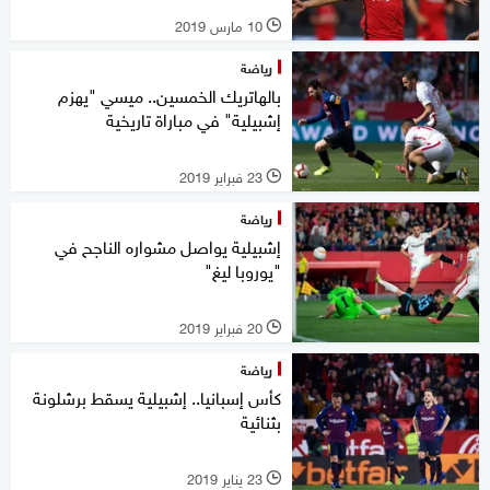
10 مارس 2019
l
رياضة
بالهاتريك الخمسين.. ميسي "يهزم
إشبيلية" في مباراة تاريخية
23 فبراير 2019
l
رياضة
إشبيلية يواصل مشواره الناجح في
"يوروبا ليغ"
20 فبراير 2019
l
رياضة
كأس إسبانيا.. إشبيلية يسقط برشلونة
بثنائية
23 يناير 2019
l