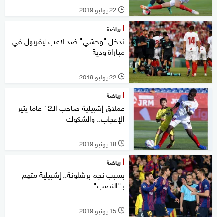
22 يوليو 2019
l
رياضة
تدخل "وحشي" ضد لاعب ليفربول في
مباراة ودية
22 يوليو 2019
l
رياضة
عملاق إشبيلية صاحب الـ12 عاما يثير
الإعجاب.. والشكوك
18 يونيو 2019
l
رياضة
بسبب نجم برشلونة.. إشبيلية متهم
بـ"النصب"
15 يونيو 2019
l