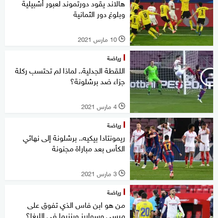
هالاند يقود دورتموند لعبور أشبيلية
وبلوغ دور الثمانية
10 مارس 2021
l
رياضة
اللقطة الجدلية.. لماذا لم تحتسب ركلة
جزاء ضد برشلونة؟
4 مارس 2021
l
رياضة
ريمونتادا بيكيه.. برشلونة إلى نهائي
الكأس بعد مباراة مجنونة
3 مارس 2021
l
رياضة
من هو ابن فاس الذي تفوق على
ميسي وسواريز وبنزيما في الليغا؟