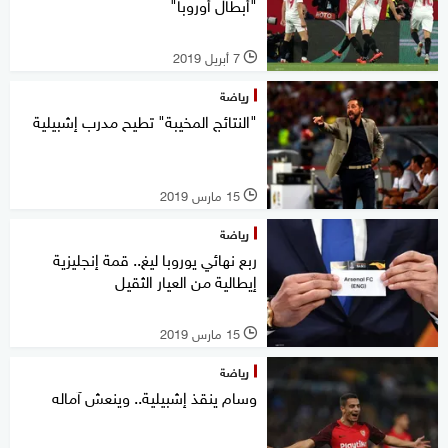
"أبطال أوروبا"
7 أبريل 2019
l
رياضة
"النتائج المخيبة" تطيح مدرب إشبيلية
15 مارس 2019
l
رياضة
ربع نهائي يوروبا ليغ.. قمة إنجليزية
إيطالية من العيار الثقيل
15 مارس 2019
l
رياضة
وسام ينقذ إشبيلية.. وينعش آماله