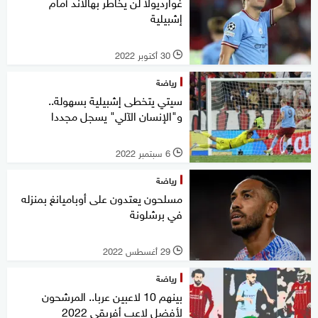
غوارديولا لن يخاطر بهالاند أمام
إشبيلية
30 أكتوبر 2022
l
رياضة
سيتي يتخطى إشبيلية بسهولة..
و"الإنسان الآلي" يسجل مجددا
6 سبتمبر 2022
l
رياضة
مسلحون يعتدون على أوباميانغ بمنزله
في برشلونة
29 أغسطس 2022
l
رياضة
بينهم 10 لاعبين عربا.. المرشحون
لأفضل لاعب أفريقي 2022