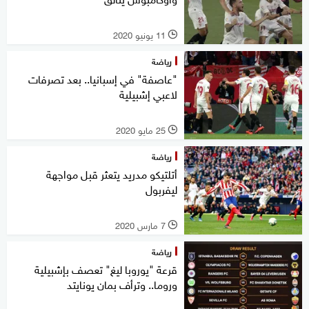
11 يونيو 2020
l
رياضة
"عاصفة" في إسبانيا.. بعد تصرفات
لاعبي إشبيلية
25 مايو 2020
l
رياضة
أتلتيكو مدريد يتعثر قبل مواجهة
ليفربول
7 مارس 2020
l
رياضة
قرعة "يوروبا ليغ" تعصف بإشبيلية
وروما.. وترأف بمان يونايتد