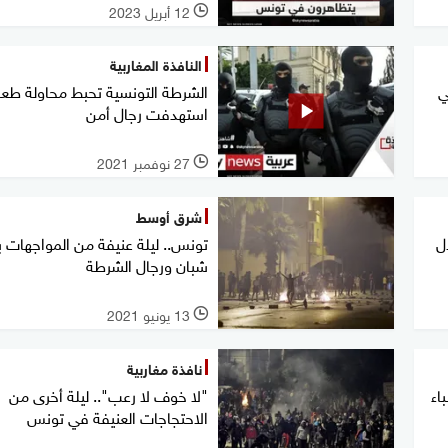
12 أبريل 2023
l
النافذة المغاربية
ي
الشرطة التونسية تحبط محاولة طع
استهدفت رجال أمن
27 نوفمبر 2021
l
شرق أوسط
ل
تونس.. ليلة عنيفة من المواجهات ب
شبان ورجال الشرطة
13 يونيو 2021
l
نافذة مغاربية
اء
"لا خوف لا رعب".. ليلة أخرى من
الاحتجاجات العنيفة في تونس