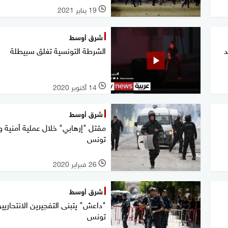
19 يناير 2021
l
شرق أوسط
د
الشرطة التونسية تغلق سبيطلة
14 أكتوبر 2020
l
شرق أوسط
مقتل "إرهابي" خلال عملية أمنية
تونس
26 فبراير 2020
l
شرق أوسط
"داعش" يتبنى التفجيرين الانتحاري
تونس