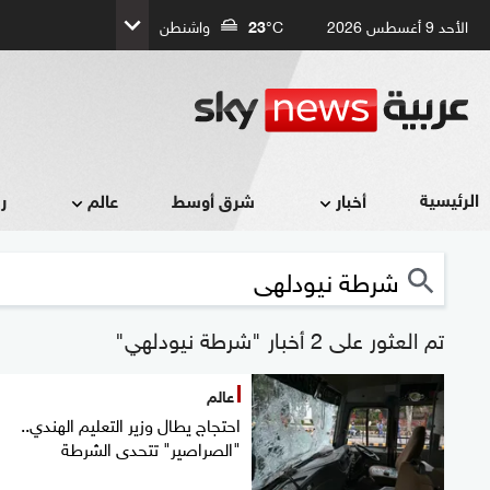
الأحد 9 أغسطس 2026
°C
23
واشنطن
الرئيسية
أخبار
شرق أوسط
عالم
ر
تم العثور على 2 أخبار "شرطة نيودلهي"
عالم
احتجاج يطال وزير التعليم الهندي..
"الصراصير" تتحدى الشرطة