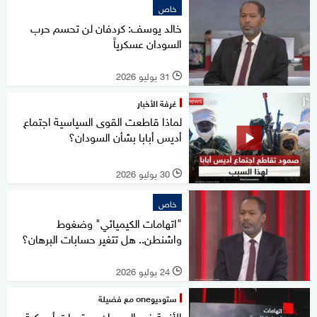
خاص
خالد يوسف: كردفان لن تحسم حرب
السودان عسكرياً
31 يوليو 2026
l
غرفة الأخبار
لماذا قاطعت القوى السياسية اجتماع
أديس أبابا بشأن السودان؟
30 يوليو 2026
l
خاص
"اتهامات الكيميائي" وضغوط
واشنطن.. هل تتغير حسابات البرهان؟
24 يوليو 2026
l
ستوديوone مع فضيلة
الأزمة في السودان.. عقوبات أميركية