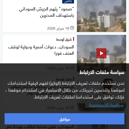
خاص
"صمود" يتهم الجيش السوداني
باستهداف المدنيين
19 فبراير 2026
l
شرق أوسط
السودان.. دعوات أممية ودولية لوقف
العنف فورا
19 فبراير 2026
l
سياسة ملفات الارتباط
شرق أوسط
نحن نستخدم ملفات تعريف الارتباط (كوكيز) لفهم كيفية استخدامك
قرقاش: دحض بريطانيا مزاعم تسليح
لموقعنا ولتحسين تجربتك. من خلال الاستمرار في استخدام موقعنا ،
الإمارات للدعم السريع مهم
فإنك توافق على استخدامنا لملفات تعريف الارتباط.
سياسية الخصوصية
18 فبراير 2026
l
موافق
شرق أوسط
السودان.. قوى مدنية تطالب بهدنة مع