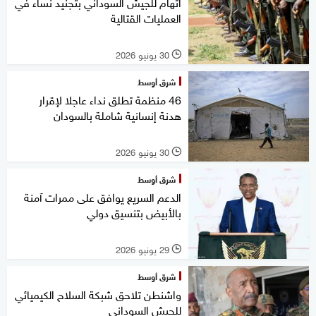
اتهام للجيش السوداني بتجنيد نساء في
العمليات القتالية
30 يونيو 2026
l
شرق أوسط
46 منظمة تطلق نداء عاجلا لإقرار
هدنة إنسانية شاملة بالسودان
30 يونيو 2026
l
شرق أوسط
الدعم السريع يوافق على ممرات آمنة
بالأبيض بتنسيق دولي
29 يونيو 2026
l
شرق أوسط
واشنطن تلاحق شبكة السلاح الكيميائي
للجيش السوداني