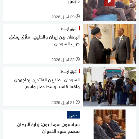
دارفور
29 أبريل 2026
l
شرق أوسط
البرهان بين إيران والخليج.. مأزق يعمّق
حرب السودان
22 أبريل 2026
l
شرق أوسط
السودان.. ملايين العائدين يواجهون
واقعا قاسيا وسط دمار واسع
21 أبريل 2026
l
خاص
سياسيون سودانيون: زيارة البرهان
تفضح نفوذ الإخوان