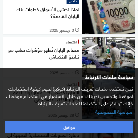
خاص
لماذا تخشى الأسواق خطوات بنك
اليابان القادمة؟
3 ديسمبر 2025
l
اقتصاد
مصانع اليابان تُظهر مؤشرات تعافٍ مع
تباطؤ الانكماش
1 ديسمبر 2025
l
سياسة ملفات الارتباط
اقتصاد
نحن نستخدم ملفات تعريف الارتباط (كوكيز) لفهم كيفية استخدامك
اليابان تخصص 1.6 مليار دولار لدعم
لموقعنا ولتحسين تجربتك. من خلال الاستمرار في استخدام موقعنا ،
تطوير الذكاء الاصطناعي
فإنك توافق على استخدامنا لملفات تعريف الارتباط.
سياسية الخصوصية
28 نوفمبر 2025
l
موافق
اقتصاد
ناغاو: العقوبات الاقتصادية الصينية لن