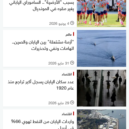
بسبب "الأرضية".. الساموراي الياباني
يغير مقره في المونديال
4 يونيو 2026
l
عالم
"أزمة مشتعلة" بين اليابان والصين..
اتهامات ونفي وتحذيرات
31 مايو 2026
l
اقتصاد
عدد سكان اليابان يسجل أكبر تراجع منذ
عام 1920
29 مايو 2026
l
اقتصاد
واردات اليابان من النفط تهوي 66%
في أبريل