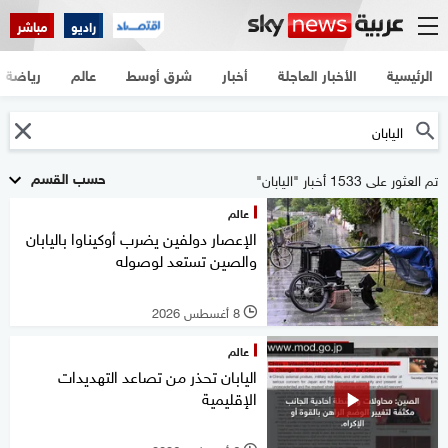
راديو
مباشر
الرئيسية
الأخبار العاجلة
أخبار
شرق أوسط
عالم
رياضة
حسب القسم
تم العثور على 1533 أخبار "اليابان"
عالم
الإعصار دولفين يضرب أوكيناوا باليابان
والصين تستعد لوصوله
8 أغسطس 2026
l
عالم
اليابان تحذر من تصاعد التهديدات
الإقليمية