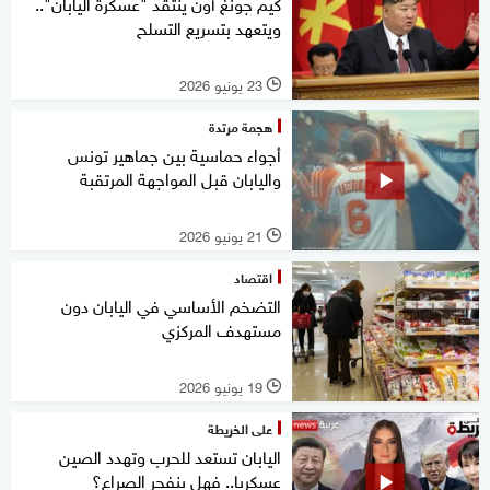
كيم جونغ أون ينتقد "عسكرة اليابان"..
ويتعهد بتسريع التسلح
23 يونيو 2026
l
هجمة مرتدة
أجواء حماسية بين جماهير تونس
واليابان قبل المواجهة المرتقبة
21 يونيو 2026
l
اقتصاد
التضخم الأساسي في اليابان دون
مستهدف المركزي
19 يونيو 2026
l
على الخريطة
اليابان تستعد للحرب وتهدد الصين
عسكريا.. فهل ينفجر الصراع؟