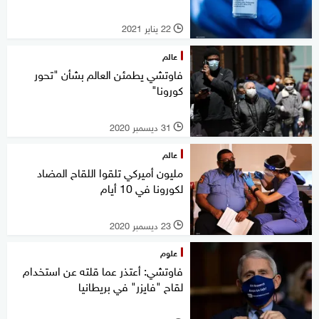
22 يناير 2021
l
عالم
فاوتشي يطمئن العالم بشأن "تحور
كورونا"
31 ديسمبر 2020
l
عالم
مليون أميركي تلقوا اللقاح المضاد
لكورونا في 10 أيام
23 ديسمبر 2020
l
علوم
فاوتشي: أعتذر عما قلته عن استخدام
لقاح "فايزر" في بريطانيا