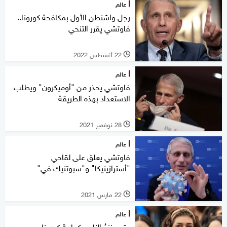
عالم
رجل واشنطن الأول بمكافحة كورونا..
فاوتشي يقرر التنحي
22 أغسطس 2022
l
عالم
فاوتشي يحذر من "أوميكرون" ويطلب
الاستعداد بهذه الطريقة
28 نوفمبر 2021
l
عالم
فاوتشي يعلق على لقاحي
"أسترازينيكا" و"سبوتنيك في"
22 مارس 2021
l
عالم
متى ينزعُ الناس كمامة كورونا..