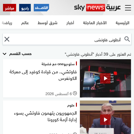
راديو
مباشر
الرئيسية
الأخبار العاجلة
أخبار
شرق أوسط
عالم
رياضة
حسب القسم
تم العثور على 39 أخبار "أنطوني فاوتشي"
ستوديوone مع فضيلة
فاوتشي.. من قيادة كوفيد إلى معركة
الكونغرس
6 أغسطس 2026
l
علوم
الجمهوريون يتهمون فاوتشي بسوء
إدارة أزمة كورونا