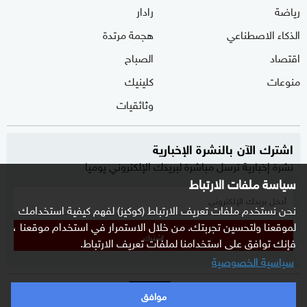
رياضة
رادار
الذكاء الاصطناعي
هجمة مرتدة
اقتصاد
الصباح
منوعات
كلينيك
وثائقيات
اشترك الآن بالنشرة الإخبارية
نشرة إخبارية ترسل مباشرة لبريدك الإلكتروني يوميا
سياسة ملفات الارتباط
نحن نستخدم ملفات تعريف الارتباط (كوكيز) لفهم كيفية استخدامك
لموقعنا ولتحسين تجربتك. من خلال الاستمرار في استخدام موقعنا ،
إشترك
فإنك توافق على استخدامنا لملفات تعريف الارتباط.
سياسية الخصوصية
موافق