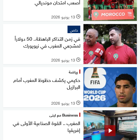
أصعب امتحان مونديالي
13 يونيو 2026
l
خاص
في زمن التذاكر الباهظة.. 50 دولاراً
لمشجعي المغرب في نيويورك
13 يونيو 2026
l
رياضة
حكيمي يكشف حظوظ المغرب أمام
البرازيل
13 يونيو 2026
l
Business مع لبنى
المغرب .. القوة الصناعية الأولى في
إفريقيا