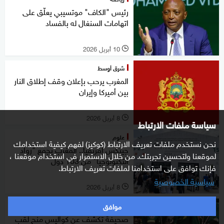
رئيس "الكاف" موتسيبي يعلّق على
اتهامات السنغال له بالفساد
10 أبريل 2026
l
شرق أوسط
المغرب يرحب بإعلان وقف إطلاق النار
بين أميركا وإيران
8 أبريل 2026
l
سياسة ملفات الارتباط
علوم
نحن نستخدم ملفات تعريف الارتباط (كوكيز) لفهم كيفية استخدامك
جيتكس إفريقيا.. المغرب يجمع "رواد
لموقعنا ولتحسين تجربتك. من خلال الاستمرار في استخدام موقعنا ،
التكنولوجيا" من 103 دول
فإنك توافق على استخدامنا لملفات تعريف الارتباط.
سياسية الخصوصية
8 أبريل 2026
l
موافق
رياضة
صحيفة تكشف عن كواليس منح لقب