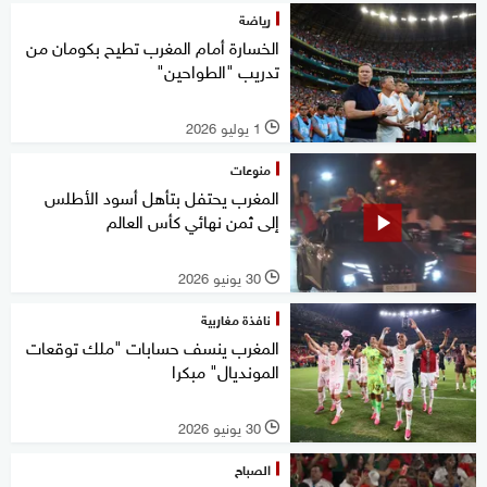
رياضة
الخسارة أمام المغرب تطيح بكومان من
تدريب "الطواحين"
1 يوليو 2026
l
منوعات
المغرب يحتفل بتأهل أسود الأطلس
إلى ثمن نهائي كأس العالم
30 يونيو 2026
l
نافذة مغاربية
المغرب ينسف حسابات "ملك توقعات
المونديال" مبكرا
30 يونيو 2026
l
الصباح