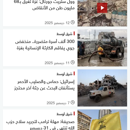
وول ستريت جورنال: غزة تغرق بـ68
مليون طن من الأنقاض
12 ديسمبر 2025
l
شرق أوسط
300 ألف أسرة متضررة.. منخفض
جوي يفاقم الكارثة الإنسانية بغزة
11 ديسمبر 2025
l
شرق أوسط
إسرائيل: حماس والصليب الأحمر
يستأنفان البحث عن جثة آخر محتجز
7 ديسمبر 2025
l
شرق أوسط
صحيفة: مهلة ترامب لتجريد سلاح حزب
الله تنتهي في 31 ديسمبر