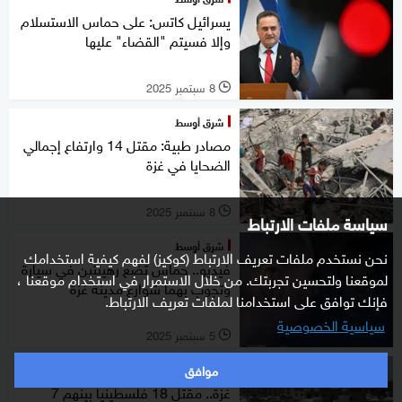
يسرائيل كاتس: على حماس الاستسلام
وإلا فسيتم "القضاء" عليها
8 سبتمبر 2025
l
شرق أوسط
مصادر طبية: مقتل 14 وارتفاع إجمالي
الضحايا في غزة
8 سبتمبر 2025
l
سياسة ملفات الارتباط
شرق أوسط
نحن نستخدم ملفات تعريف الارتباط (كوكيز) لفهم كيفية استخدامك
فيديو.. حماس تضع رهينتين في سيارة
لموقعنا ولتحسين تجربتك. من خلال الاستمرار في استخدام موقعنا ،
وتجوب بهما شوارع مدينة غزة
فإنك توافق على استخدامنا لملفات تعريف الارتباط.
سياسية الخصوصية
5 سبتمبر 2025
l
موافق
شرق أوسط
غزة.. مقتل 18 فلسطينيا بينهم 7