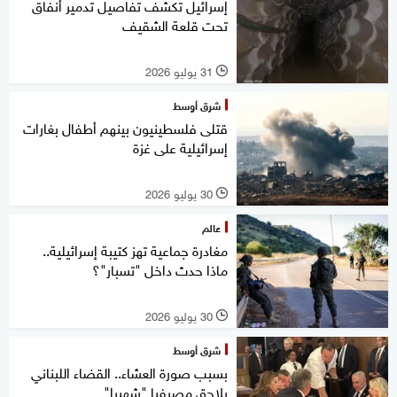
إسرائيل تكشف تفاصيل تدمير أنفاق
تحت قلعة الشقيف
31 يوليو 2026
l
شرق أوسط
قتلى فلسطينيون بينهم أطفال بغارات
إسرائيلية على غزة
30 يوليو 2026
l
عالم
مغادرة جماعية تهز كتيبة إسرائيلية..
ماذا حدث داخل "تسبار"؟
30 يوليو 2026
l
شرق أوسط
بسبب صورة العشاء.. القضاء اللبناني
يلاحق مصرفيا "شهيرا"