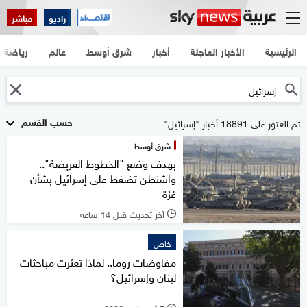
راديو
مباشر
الرئيسية
الأخبار العاجلة
أخبار
شرق أوسط
عالم
رياضة
حسب القسم
تم العثور على 18891 أخبار "إسرائيل"
شرق أوسط
بهدف وضع "الخطوط العريضة"..
واشنطن تضغط على إسرائيل بشأن
غزة
آخر تحديث قبل 14 ساعة
l
خاص
مفاوضات روما.. لماذا تعثرت مباحثات
لبنان وإسرائيل؟