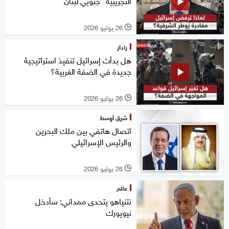
التجريبية" جنوبي لبنان
26 يوليو 2026
l
رادار
هل بدأت إسرائيل تنفيذ استراتيجية
جديدة في الضفة الغربية؟
26 يوليو 2026
l
شرق أوسط
اتصال هاتفي بين ملك البحرين
والرئيس الإسرائيلي
26 يوليو 2026
l
عالم
نتنياهو يتحدى ممداني: سأدخل
نيويورك