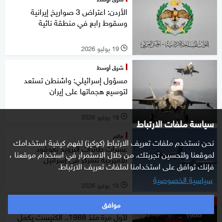
الأردن: اعتراض 3 صواريخ إيرانية
وسقوط رابع في منطقة نائية
19 يوليو 2026
l
شرق أوسط
مسؤول إسرائيلي: واشنطن تستعد
لتوسيع هجماتها على إيران
18 يوليو 2026
l
سياسة ملفات الارتباط
عالم
نحن نستخدم ملفات تعريف الارتباط (كوكيز) لفهم كيفية استخدامك
عشرات طائرات التزويد بالوقود
لموقعنا ولتحسين تجربتك. من خلال الاستمرار في استخدام موقعنا ،
الأميركية تتمركز في إسرائيل
فإنك توافق على استخدامنا لملفات تعريف الارتباط.
سياسية الخصوصية
18 يوليو 2026
l
موافق
ستوديوone مع فضيلة
لأول مرة منذ 1988.. الكنيست يكمل