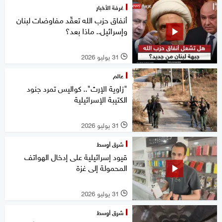
غرفة الأخبار
أنفاق حزب الله تعقّد مفاوضات لبنان
وإسرائيل.. ماذا بعد؟
31 يوليو 2026
l
عالم
"زاوية الإرث".. كواليس تمرد جنود
الكتيبة الإسرائيلية
31 يوليو 2026
l
شرق أوسط
قيود إسرائيلية على إدخال الهواتف
المحمولة إلى غزة
31 يوليو 2026
l
شرق أوسط