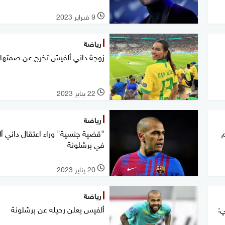
9 فبراير 2023
l
رياضة
زوجة داني ألفيش تخرج عن صمتها
22 يناير 2023
l
رياضة
م
"قضية جنسية" وراء اعتقال داني 
في برشلونة
20 يناير 2023
l
رياضة
:
ألفيس يعلن رحيله عن برشلونة