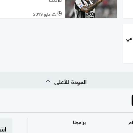
25 مايو 2019
l
 في
العودة للأعلى
ام
برامجنا
اشت