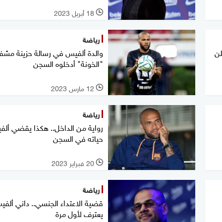
18 أبريل 2023
l
رياضة
لن
والدة ألفيس في رسالة حزينة مشفر
"الخونة" أدخلوه السجن
12 مارس 2023
l
رياضة
رواية من الداخل.. هكذا يقضي أل
حياته في السجن
20 فبراير 2023
l
رياضة
قضية الاعتداء الجنسي.. داني ألف
يعترف لأول مرة