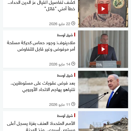
كشف تفاصيل اغتيال عز الدين الحداد..
خطأ أمني "قاتل"
22 مايو 2026
l
شرق أوسط
ملادينوف: وجود حماس كحركة مسلحة
أمر مرفوض وغير قابل للتفاوض
14 مايو 2026
l
شرق أوسط
بعد فرض عقوبات على مستوطنين..
نتنياهو يهاجم الاتحاد الأوروبي
11 مايو 2026
l
شرق أوسط
الأمم المتحدة: العنف بغزة يسجل أعلى
مستوى أسبوعي منذ الهدنة