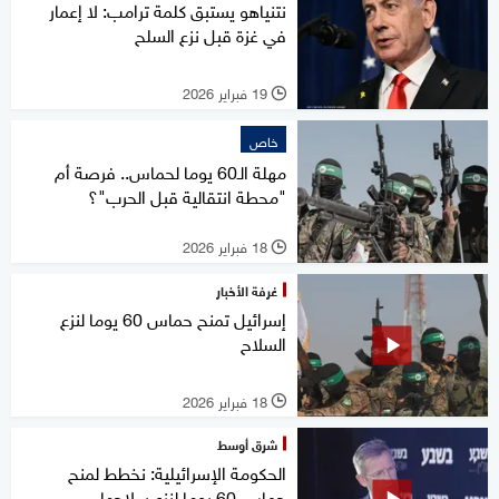
نتنياهو يستبق كلمة ترامب: لا إعمار
في غزة قبل نزع السلح
19 فبراير 2026
l
خاص
مهلة الـ60 يوما لحماس.. فرصة أم
"محطة انتقالية قبل الحرب"؟
18 فبراير 2026
l
غرفة الأخبار
إسرائيل تمنح حماس 60 يوما لنزع
السلاح
18 فبراير 2026
l
شرق أوسط
الحكومة الإسرائيلية: نخطط لمنح
حماس 60 يوما لنزع سلاحها