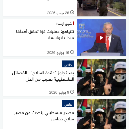
28 يونيو 2026
l
شرق أوسط
نتنياهو: عمليات غزة تحقق أهدافا
ميدانية واسعة
16 يونيو 2026
l
خاص
بعد تجاوز "عقدة السلاح".. الفصائل
الفلسطينية تقترب من الحل
9 يونيو 2026
l
خاص
مصدر فلسطيني يتحدث عن مصير
سلاح حماس