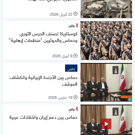
22 أبريل 2026
l
عالم
كوستاريكا تصنف الحرس الثوري
وحماس والحوثيين "منظمات إرهابية"
9 أبريل 2026
l
خاص
حماس بين الأجندة الإيرانية وانكشاف
الموقف
19 مارس 2026
l
عالم
حماس بين دعم إيران وانتقادات عربية