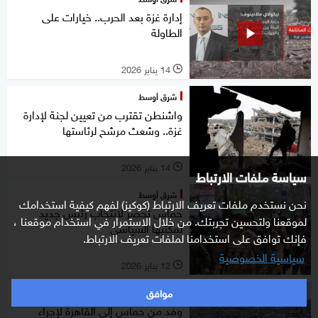
إدارة غزة بعد الحرب.. خيارات على
الطاولة
14 يناير 2026
l
شرق أوسط
واشنطن تقترب من تعيين لجنة لإدارة
غزة.. وشعث مرشح لرئاستها
14 يناير 2026
l
سياسة ملفات الارتباط
شرق أوسط
نحن نستخدم ملفات تعريف الارتباط (كوكيز) لفهم كيفية استخدامك
حماس تحضر لانتخاب رئيس جديد
لموقعنا ولتحسين تجربتك. من خلال الاستمرار في استخدام موقعنا ،
لمكتبها السياسي
فإنك توافق على استخدامنا لملفات تعريف الارتباط.
سياسية الخصوصية
12 يناير 2026
l
موافق
شرق أوسط
وفد من حماس إلى القاهرة لإجراء