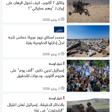
وثائق 7 أكتوبر.. كيف تحول الرهان على
إيران لـ "وهم عملياتي"؟
6 يوليو 2026
l
خاص
مصدر لسكاي نيوز عربية: حماس تتجه
لحلّ إدارتها الحكومية بغزة
6 يوليو 2026
l
شرق أوسط
إسرائيل تحيي ذكرى "ألف يوم" على
هجوم أكتوبر.. ودعوات للتحقيق
2 يوليو 2026
l
شرق أوسط
بالذخائر الدقيقة.. إسرائيل تعلن اغتيال
"الشحتوت" في غزة