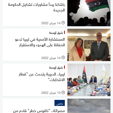
باشاغا يبدأ مشاورات تشكيل الحكومة
الجديدة
14 فبراير 2022
l
شرق أوسط
المستشارة الأممية في ليبيا تدعو
للحفاظ على الهدوء والاستقرار
14 فبراير 2022
l
شرق أوسط
ليبيا.. الدبيبة يتحدث عن "قطار
الانتخابات"
13 فبراير 2022
l
خاص
مصراتة.. "ناقوس خطر" قادم من