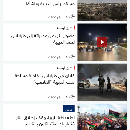
مسقط رأس الدبيبة وباشأغا
13 فبراير 2022
l
شرق أوسط
وصول رتل من مصراتة إلى طرابلس
لدعم الدبيبة
13 فبراير 2022
l
شرق أوسط
غليان في طرابلس.. قافلة مسلحة
تدعم الدبيبة "الغاضب"
13 فبراير 2022
l
خاص
لجنة 5+5 بليبيا: وقف إطلاق النار
مُتماسِك ومُتفائلون بالقادم