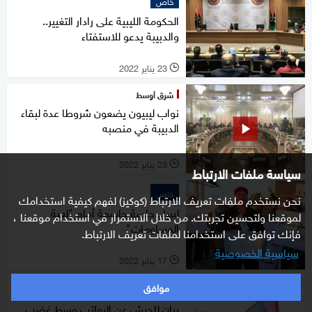
خاص
الحكومة الليبية على رادار التغيير..
والدبيبة يدعو للاستفتاء
23 يناير 2022
l
شرق أوسط
نواب ليبيون يضعون شروطا عدة لبقاء
الدبيبة في منصبه
23 يناير 2022
l
سياسة ملفات الارتباط
خاص
نحن نستخدم ملفات تعريف الارتباط (كوكيز) لفهم كيفية استخدامك
ليبيا.. جلسة حاسمة أمام "لعبة
لموقعنا ولتحسين تجربتك. من خلال الاستمرار في استخدام موقعنا ،
المساومات"
فإنك توافق على استخدامنا لملفات تعريف الارتباط.
سياسية الخصوصية
17 يناير 2022
l
موافق
خاص
بيان للجيش عن الرواتب وسط غضب