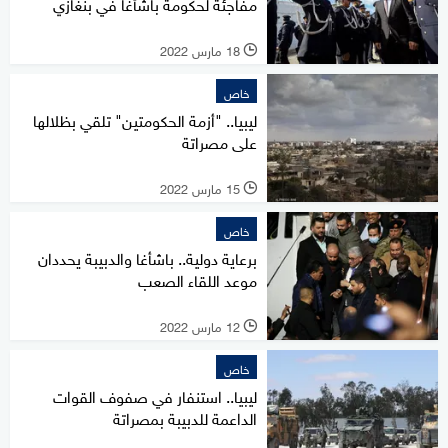
مفاجئة لحكومة باشأغا في بنغازي
18 مارس 2022
l
خاص
ليبيا.. "أزمة الحكومتين" تلقي بظلالها
على مصراتة
15 مارس 2022
l
خاص
برعاية دولية.. باشأغا والدبيبة يحددان
موعد اللقاء الصعب
12 مارس 2022
l
خاص
ليبيا.. استنفار في صفوف القوات
الداعمة للدبيبة بمصراتة