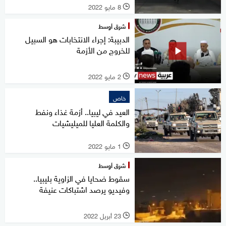
8 مايو 2022
l
شرق أوسط
الدبيبة: إجراء الانتخابات هو السبيل
للخروج من الأزمة
2 مايو 2022
l
خاص
العيد في ليبيا.. أزمة غذاء ونفط
والكلمة العليا للميليشيات
1 مايو 2022
l
شرق أوسط
سقوط ضحايا في الزاوية بليبيا..
وفيديو يرصد اشتباكات عنيفة
23 أبريل 2022
l