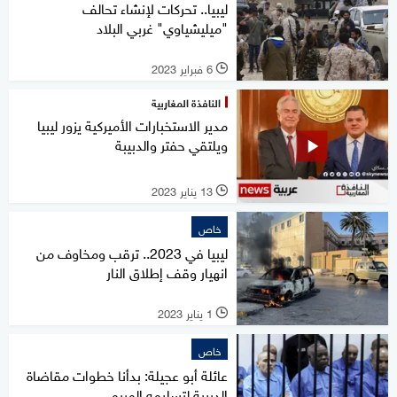
ليبيا.. تحركات لإنشاء تحالف
"ميليشياوي" غربي البلاد
6 فبراير 2023
l
النافذة المغاربية
مدير الاستخبارات الأميركية يزور ليبيا
ويلتقي حفتر والدبيبة
13 يناير 2023
l
خاص
ليبيا في 2023.. ترقب ومخاوف من
انهيار وقف إطلاق النار
1 يناير 2023
l
خاص
عائلة أبو عجيلة: بدأنا خطوات مقاضاة
الدبيبة لتسليمه المريمي