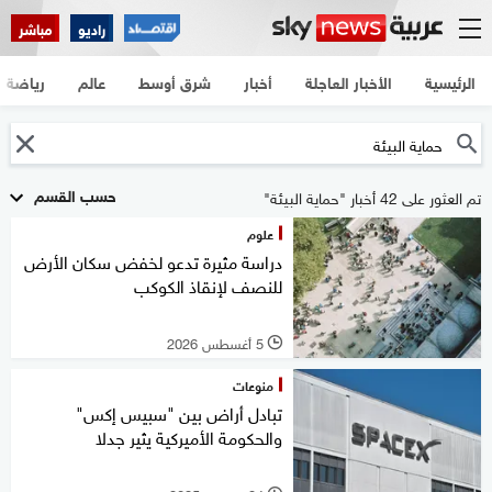
راديو
مباشر
الرئيسية
الأخبار العاجلة
أخبار
شرق أوسط
عالم
رياضة
حسب القسم
تم العثور على 42 أخبار "حماية البيئة"
علوم
دراسة مثيرة تدعو لخفض سكان الأرض
للنصف لإنقاذ الكوكب
5 أغسطس 2026
l
منوعات
تبادل أراض بين "سبيس إكس"
والحكومة الأميركية يثير جدلا