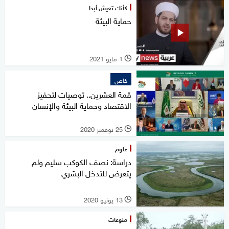
كأنك تعيش أبدا
حماية البيئة
1 مايو 2021
l
خاص
قمة العشرين.. توصيات لتحفيز
الاقتصاد وحماية البيئة والإنسان
25 نوفمبر 2020
l
علوم
دراسة: نصف الكوكب سليم ولم
يتعرض للتدخل البشري
13 يونيو 2020
l
منوعات