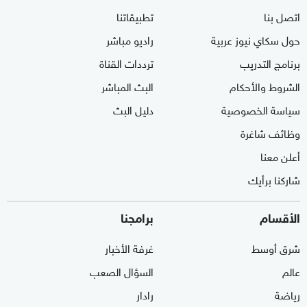
اتصل بنا
تطبيقاتنا
حول سكاي نيوز عربية
راديو مباشر
برنامج التدريب
ترددات القناة
الشروط والأحكام
البث المباشر
سياسة الخصوصية
دليل البث
وظائف شاغرة
أعلن معنا
شاركنا برأيك
الأقسام
برامجنا
شرق أوسط
غرفة الأخبار
عالم
السؤال الصعب
رياضة
رادار