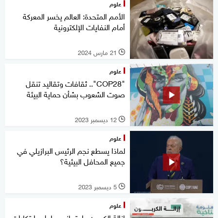
علوم
الأمم المتحدة: العالم يخسر المعركة
أمام النفايات الإلكترونية
21 مارس 2024
l
علوم
"COP28".. ثقافات وتقاليد تنقل
صوت الشعوب بشأن حماية البيئة
12 ديسمبر 2023
l
علوم
لماذا يسطع نجم الرئيس البرازيلي في
جميع المحافل البيئية؟
5 ديسمبر 2023
l
علوم
إزالة الكربون واحتجازه.. حلول وابتكارات