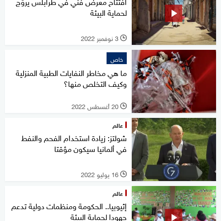
افتتاح معرض فني في طرابلس يروّج
لحماية البيئة
3 نوفمبر 2022
l
خاص
ما هي مخاطر النفايات الطبية المنزلية
وكيف التخلص منها؟
20 أغسطس 2022
l
عالم
شولتز: زيادة استخدام الفحم والنفط
في ألمانيا سيكون مؤقتا
16 يوليو 2022
l
عالم
إثيوبيا.. الحكومة ومنظمات دولية تدعم
جهودا لحماية البيئة