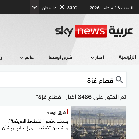
السبت 8 أغسطس 2026
°C
33
واشنطن
الرئيسية
أخبار
شرق أوسط
عالم
ر
تم العثور على 3486 أخبار "قطاع غزة"
شرق أوسط
بهدف وضع "الخطوط العريضة"..
واشنطن تضغط على إسرائيل بشأن غ