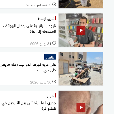
3 أغسطس 2026
l
شرق أوسط
قيود إسرائيلية على إدخال الهواتف
المحمولة إلى غزة
31 يوليو 2026
l
خاص
على عربة تجرها الدواب.. رحلة مريض
كلى في غزة
30 يوليو 2026
l
علوم
جدري الماء يتفشى بين النازحين في
قطاع غزة