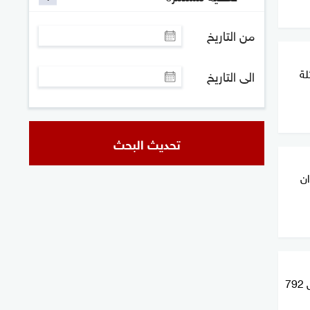
من التاريخ
لة
الى التاريخ
تحديث البحث
ان
دخول قوافل إماراتية إلى غزة تحمل 792