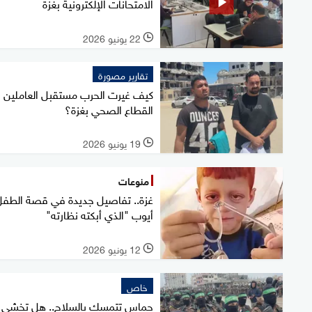
الامتحانات الإلكترونية بغزة
22 يونيو 2026
l
تقارير مصورة
كيف غيرت الحرب مستقبل العاملين 
القطاع الصحي بغزة؟
19 يونيو 2026
l
منوعات
غزة.. تفاصيل جديدة في قصة الطفل
أيوب "الذي أبكته نظارته"
12 يونيو 2026
l
خاص
حماس تتمسك بالسلاح.. هل تخشى