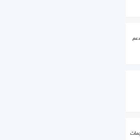
دعم
 8 وإصابة 27 بهجمات