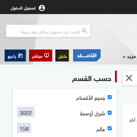
تسجيل الدخول
مزيد
عاجل
مباشر
راديو
حسب القسم
جميع الأقسام
3022
شرق أوسط
آخر
158
عالم