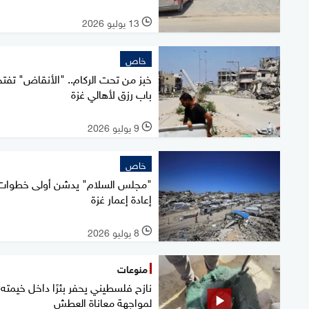
13 يوليو 2026
l
خاص
خبز من تحت الركام.. "الأنقاض" تفتح
باب رزق لأهالي غزة
9 يوليو 2026
l
خاص
"مجلس السلام" يدشن أولى خطوات
إعادة إعمار غزة
8 يوليو 2026
l
منوعات
نازح فلسطيني يحفر بئرًا داخل خيمته
لمواجهة معاناة العطش