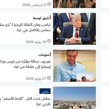
2 أغسطس 2026
l
شرق أوسط
ترامب يعلن اتفاقا تاريخيا لـ"نزع سل
حماس بالكامل في غزة
30 يوليو 2026
l
منوعات
فيديو.. رسالة مؤثرة من رئيس وزراء
إسبانيا إلى طفلة من غزة
27 يوليو 2026
l
خاص
عطش تحت النار.. "الخط الأصفر" ي
نازحي غزة