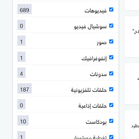
689
فيديوهات
0
سوشيال فيديو
اح"
1
صور
1
إنفوغرافيك
4
مدونات
187
حلقات تلفزيونية
0
حلقات إذاعية
10
بودكاست
طرد
1
تغطية مستمرة