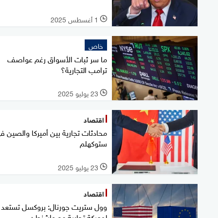
1 أغسطس 2025
l
خاص
ما سر ثبات الأسواق رغم عواصف
ترامب التجارية؟
23 يوليو 2025
l
اقتصاد
محادثات تجارية بين أميركا والصين ف
ستوكهلم
23 يوليو 2025
l
اقتصاد
وول ستريت جورنال: بروكسل تستعد
لمعركة تجارية مع واشنطن