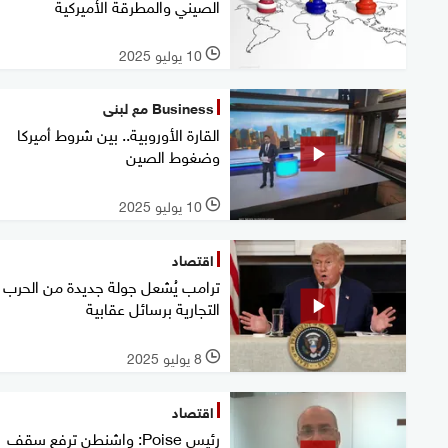
الصيني والمطرقة الأميركية
10 يوليو 2025
l
Business مع لبنى
القارة الأوروبية.. بين شروط أميركا
وضغوط الصين
10 يوليو 2025
l
اقتصاد
ترامب يُشعل جولة جديدة من الحرب
التجارية برسائل عقابية
8 يوليو 2025
l
اقتصاد
رئيس Poise: واشنطن ترفع سقف