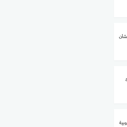
شأن
وبية