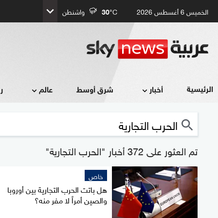
الخميس 6 أغسطس 2026
°C
30
واشنطن
الرئيسية
أخبار
شرق أوسط
عالم
ر
تم العثور على 372 أخبار "الحرب التجارية"
خاص
هل باتت الحرب التجارية بين أوروبا
والصين أمراً لا مفر منه؟