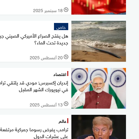
18 سبتمبر 2025
l
خاص
هل يفتح الصراع الأميركي الصيني جب
جديدة تحت الماء؟
20 أغسطس 2025
l
اقتصاد
إنديان إكسبرس: مودي قد يلتقي ترا
في نيويورك الشهر المقبل
13 أغسطس 2025
l
عالم
ترامب يفرض رسوما جمركية مرتفعة
على عشرات الدول