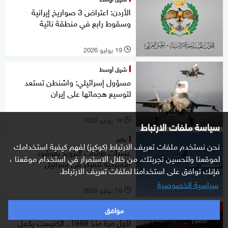
الأردن: اعتراض 3 صواريخ إيرانية
وسقوط رابع في منطقة نائية
19 يوليو 2026
l
شرق أوسط
مسؤول إسرائيلي: واشنطن تستعد
لتوسيع هجماتها على إيران
18 يوليو 2026
l
سياسة ملفات الارتباط
عالم
نحن نستخدم ملفات تعريف الارتباط (كوكيز) لفهم كيفية استخدامك
عشرات طائرات التزويد بالوقود
لموقعنا ولتحسين تجربتك. من خلال الاستمرار في استخدام موقعنا ،
الأميركية تتمركز في إسرائيل
فإنك توافق على استخدامنا لملفات تعريف الارتباط.
سياسية الخصوصية
18 يوليو 2026
l
موافق
ستوديوone مع فضيلة
لأول مرة منذ 1988.. الكنيست يكمل