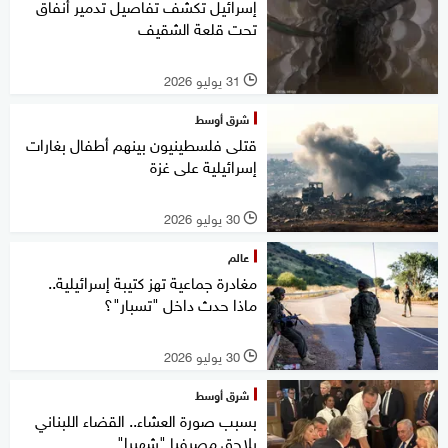
إسرائيل تكشف تفاصيل تدمير أنفاق
تحت قلعة الشقيف
31 يوليو 2026
l
شرق أوسط
قتلى فلسطينيون بينهم أطفال بغارات
إسرائيلية على غزة
30 يوليو 2026
l
عالم
مغادرة جماعية تهز كتيبة إسرائيلية..
ماذا حدث داخل "تسبار"؟
30 يوليو 2026
l
شرق أوسط
بسبب صورة العشاء.. القضاء اللبناني
يلاحق مصرفيا "شهيرا"