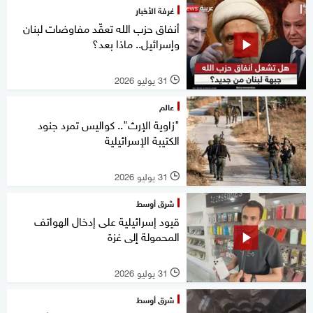
غرفة الأخبار
أنفاق حزب الله تعقّد مفاوضات لبنان
وإسرائيل.. ماذا بعد؟
31 يوليو 2026
l
عالم
"زاوية الإرث".. كواليس تمرد جنود
الكتيبة الإسرائيلية
31 يوليو 2026
l
شرق أوسط
قيود إسرائيلية على إدخال الهواتف
المحمولة إلى غزة
31 يوليو 2026
l
شرق أوسط