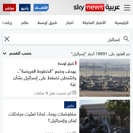
راديو
مباشر
الرئيسية
الأخبار العاجلة
أخبار
شرق أوسط
عالم
رياضة
حسب القسم
تم العثور على 18891 أخبار "إسرائيل"
شرق أوسط
بهدف وضع "الخطوط العريضة"..
واشنطن تضغط على إسرائيل بشأن
غزة
آخر تحديث قبل 9 ساعات
l
خاص
مفاوضات روما.. لماذا تعثرت مباحثات
لبنان وإسرائيل؟