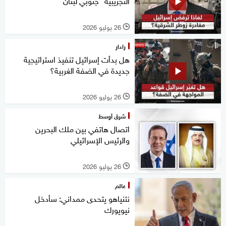
التجريبية" جنوبي لبنان
26 يوليو 2026
l
رادار
هل بدأت إسرائيل تنفيذ استراتيجية
جديدة في الضفة الغربية؟
26 يوليو 2026
l
شرق أوسط
اتصال هاتفي بين ملك البحرين
والرئيس الإسرائيلي
26 يوليو 2026
l
عالم
نتنياهو يتحدى ممداني: سأدخل
نيويورك