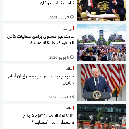
ترامب تجاه أردوغان
7 يوليو 2026
l
رياضة
حادث غير مسبوق يرافق فعاليات كأس
العالم.. ضبط 600 مسيرة
6 يوليو 2026
l
عالم
تهديد جديد من ترامب يضع إيران أمام
خيارين
6 يوليو 2026
l
عالم
"الأقنعة البيضاء" تغزو شوارع
واشنطن.. من أصحابها؟