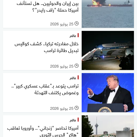
بين إيران والحوثيين.. هل تستأنف
أميركا حملة "راف رايدر"؟
25 يوليو 2026
l
عالم
خلال مغادرته تركيا.. كشف كواليس
تبديل طائرة ترامب
25 يوليو 2026
l
عالم
ترامب يتوعد بـ"عقاب عسكري كبير"..
وغموض يكتنف التهدئة
25 يوليو 2026
l
عالم
أميركا تحاصر "زنجاني".. وأوروبا تعاقب
"هاكر" الحرس الثوري