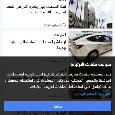
لهذا السبب.. رجل يضرم النار في نفسه
أمام مقر الأمم المتحدة
3 يوليو 2026
l
منوعات
لإنعاش المبيعات.. تسلا تطلق سيارة
جديدة
3 يوليو 2026
l
سياسة ملفات الارتباط
عالم
نحن نستخدم ملفات تعريف الارتباط (كوكيز) لفهم كيفية استخدامك
القوات الجوية الأميركية تفتح تحقيقا
لموقعنا ولتحسين تجربتك. من خلال الاستمرار في استخدام موقعنا ،
مع ضابط أثار الجدل
فإنك توافق على استخدامنا لملفات تعريف الارتباط.
سياسية الخصوصية
3 يوليو 2026
l
موافق
غرفة الأخبار
الولايات المتحدة تستأنف شحنات