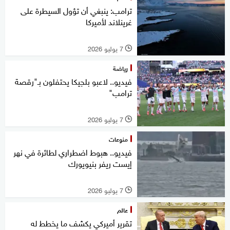
ترامب: ينبغي أن تؤول السيطرة على
غرينلاند لأميركا
7 يوليو 2026
l
رياضة
فيديو.. لاعبو بلجيكا يحتفلون بـ"رقصة
ترامب"
7 يوليو 2026
l
منوعات
فيديو.. هبوط اضطراري لطائرة في نهر
إيست ريفر بنيويورك
7 يوليو 2026
l
عالم
تقرير أميركي يكشف ما يخطط له