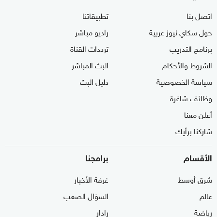
اتصل بنا
تطبيقاتنا
حول سكاي نيوز عربية
راديو مباشر
برنامج التدريب
ترددات القناة
الشروط والأحكام
البث المباشر
سياسة الخصوصية
دليل البث
وظائف شاغرة
أعلن معنا
شاركنا برأيك
الأقسام
برامجنا
شرق أوسط
غرفة الأخبار
عالم
السؤال الصعب
رياضة
رادار