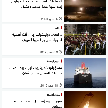
الدفاعات السورية تتصدى لصواريخ
إسرائيلية فوق سماء دمشق
6 فبراير 2020
l
عالم
دراسة.. ميليشيات إيران أكثر أهمية
لطهران من برنامجها النووي
9 نوفمبر 2019
l
شرق أوسط
مسؤولون أميركيون: إيران ربما نفذت
هجمات السفن بخليج عُمان
18 مايو 2019
l
شرق أوسط
سوريا تتهم إسرائيل بقصف محيط
دمشق