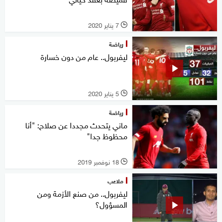
7 يناير 2020
l
رياضة
ليفربول.. عام من دون خسارة
5 يناير 2020
l
رياضة
ماني يتحدث مجددا عن صلاح: "أنا
محظوظ جدا"
18 نوفمبر 2019
l
ملاعب
ليفربول.. من صنع الأزمة ومن
المسؤول؟