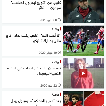
كلوب عن "تتويج ليفربول الصامت":
سيكون استثنائيا
30 مايو 2020
l
رياضة
"لا أحب ذلك".. كلوب يفسر لماذا أخرج
ماني بمباراة أتلتيكو
19 فبراير 2020
l
رياضة
تومسون.. المدافع الصلب في الحقبة
الذهبية لليفربول
22 يناير 2020
l
رياضة
بعد "صراع المحاكم".. ليفربول يبدل
قميصه بعقد خيالي