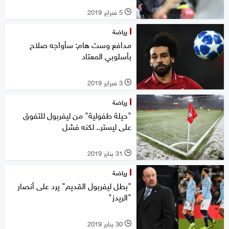
5 فبراير 2019
l
رياضة
مدافع وست هام: سأواجه صلاح
بأسلوبي المعتاد
3 فبراير 2019
l
رياضة
"حيلة طفولية" من ليفربول للتفوق
على ليستر.. لكنه فشل
31 يناير 2019
l
رياضة
"بطل ليفربول القديم" يرد على أنصار
"الريدز"
30 يناير 2019
l