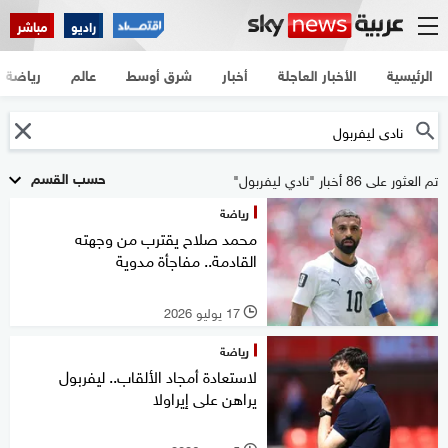
راديو
مباشر
الرئيسية
الأخبار العاجلة
أخبار
شرق أوسط
عالم
رياضة
حسب القسم
تم العثور على 86 أخبار "نادي ليفربول"
رياضة
محمد صلاح يقترب من وجهته
القادمة.. مفاجأة مدوية
17 يوليو 2026
l
رياضة
لاستعادة أمجاد الألقاب.. ليفربول
يراهن على إيراولا