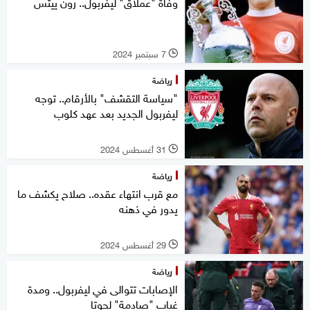
وفاة "عملاق" ليفربول.. رون ييتس
7 سبتمبر 2024
l
رياضة
"سياسة التقشف" بالأرقام.. توجه
ليفربول الجديد بعد عهد كلوب
31 أغسطس 2024
l
رياضة
مع قرب انتهاء عقده.. صلاح يكشف ما
يدور في ذهنه
29 أغسطس 2024
l
رياضة
الإصابات تتوالى في ليفربول.. ومدة
غياب "صادمة" لجوتا