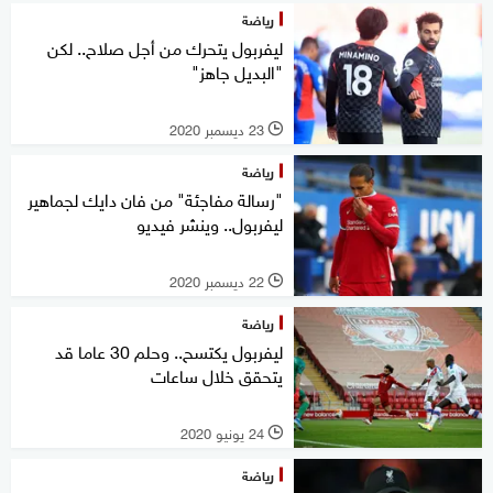
رياضة
ليفربول يتحرك من أجل صلاح.. لكن
"البديل جاهز"
23 ديسمبر 2020
l
رياضة
"رسالة مفاجئة" من فان دايك لجماهير
ليفربول.. وينشر فيديو
22 ديسمبر 2020
l
رياضة
ليفربول يكتسح.. وحلم 30 عاما قد
يتحقق خلال ساعات
24 يونيو 2020
l
رياضة