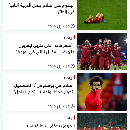
الهجوم على صلاح يصل الدرجة الثانية
في إنجلترا
16 فبراير 2019
l
رياضة
"أصغر قائد" على طريق ليفربول..
والهدف "أفضل ثنائي في أوروبا"
15 فبراير 2019
l
رياضة
"صلاح في يوفنتوس".. المستحيل
يتحول ممكنا وتعقيب "من الداخل"
15 فبراير 2019
l
رياضة
ليفربول يحقق أرباحا قياسية