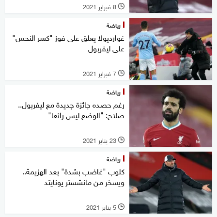
8 فبراير 2021
l
رياضة
غوارديولا يعلق على فوز "كسر النحس"
على ليفربول
7 فبراير 2021
l
رياضة
رغم حصده جائزة جديدة مع ليفربول..
صلاح: "الوضع ليس رائعا"
23 يناير 2021
l
رياضة
كلوب "غاضب بشدة" بعد الهزيمة..
ويسخر من مانشستر يونايتد
5 يناير 2021
l