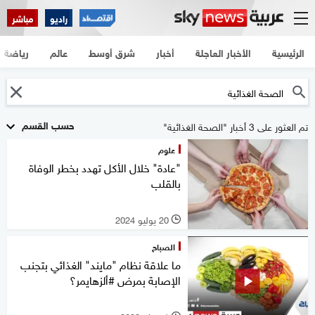
راديو
مباشر
الرئيسية
الأخبار العاجلة
أخبار
شرق أوسط
عالم
رياضة
حسب القسم
تم العثور على 3 أخبار "الصحة الغذائية"
علوم
"عادة" خلال الأكل تهدد بخطر الوفاة
بالقلب
20 يوليو 2024
l
الصباح
ما علاقة نظام "مايند" الغذائي بتجنب
الإصابة بمرض #ألزهايمر؟