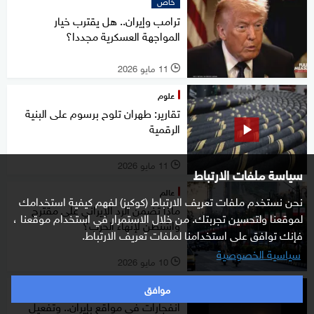
خاص
ترامب وإيران.. هل يقترب خيار
المواجهة العسكرية مجددا؟
11 مايو 2026
l
علوم
تقارير: طهران تلوح برسوم على البنية
الرقمية
11 مايو 2026
l
سياسة ملفات الارتباط
عالم
نحن نستخدم ملفات تعريف الارتباط (كوكيز) لفهم كيفية استخدامك
ماذا تضمن الرد الإيراني على مقترح
لموقعنا ولتحسين تجربتك. من خلال الاستمرار في استخدام موقعنا ،
واشنطن لإنهاء الحرب؟
فإنك توافق على استخدامنا لملفات تعريف الارتباط.
سياسية الخصوصية
10 مايو 2026
l
موافق
عالم
انفجارات في مواقع بإيران.. وتفعيل