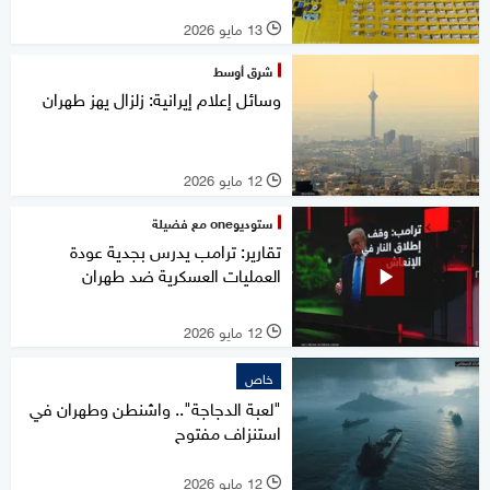
13 مايو 2026
l
شرق أوسط
وسائل إعلام إيرانية: زلزال يهز طهران
12 مايو 2026
l
ستوديوone مع فضيلة
تقارير: ترامب يدرس بجدية عودة
العمليات العسكرية ضد طهران
12 مايو 2026
l
خاص
"لعبة الدجاجة".. واشنطن وطهران في
استنزاف مفتوح
12 مايو 2026
l