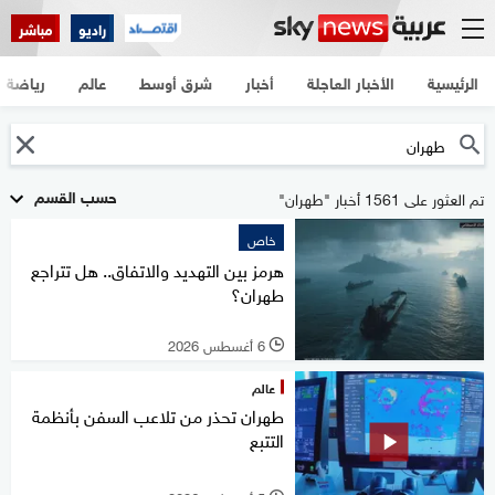
راديو
مباشر
الرئيسية
الأخبار العاجلة
أخبار
شرق أوسط
عالم
رياضة
حسب القسم
تم العثور على 1561 أخبار "طهران"
خاص
هرمز بين التهديد والاتفاق.. هل تتراجع
طهران؟
6 أغسطس 2026
l
عالم
طهران تحذر من تلاعب السفن بأنظمة
التتبع