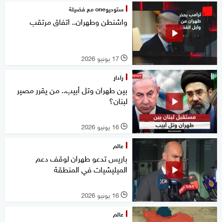
ستوديوone مع فضيلة
واشنطن وطهران.. اتفاق مرتقب
17 يونيو 2026
l
رادار
بين طهران وتل أبيب.. من يقرر مصير
لبنان؟
16 يونيو 2026
l
عالم
باريس تدعو طهران لوقف دعم
الميليشيات في المنطقة
16 يونيو 2026
l
عالم