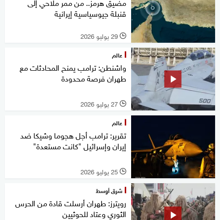
مضيق هرمز.. من ممر ملاحي إلى
قنبلة جيوسياسية إيرانية
29 يوليو 2026
l
عالم
واشنطن: ترامب يمنح المحادثات مع
طهران فرصة محدودة
27 يوليو 2026
l
عالم
تقرير: ترامب أجل هجوما وشيكا ضد
إيران وإسرائيل "كانت مستعدة"
25 يوليو 2026
l
شرق أوسط
رويترز: طهران أرسلت قادة من الحرس
الثوري وعتاد للحوثيين