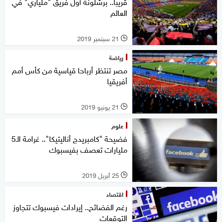
قريبا.. برشلونة أول فريق "ملياري" في
العالم
21 سبتمبر 2019
l
رياضة
مصر تنتظر أرباحا قياسية من كأس أمم
أفريقيا
21 يونيو 2019
l
علوم
فضيحة "كامبريدج أناليتيكا".. غرامة الـ5
مليارات تعصف بفيسبوك
25 أبريل 2019
l
اقتصاد
رغم الفضائح.. إيرادات فيسبوك تتجاوز
التوقعات