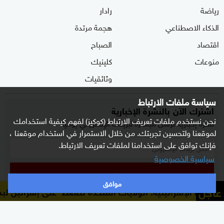
رياضة
رادار
الذكاء الاصطناعي
هجمة مرتدة
اقتصاد
الصباح
منوعات
كلينيك
وثائقيات
سياسة ملفات الارتباط
اشترك الآن بالنشرة الإخبارية
نحن نستخدم ملفات تعريف الارتباط (كوكيز) لفهم كيفية استخدامك
نشرة إخبارية ترسل مباشرة لبريدك الإلكتروني يوميا
لموقعنا ولتحسين تجربتك. من خلال الاستمرار في استخدام موقعنا ،
فإنك توافق على استخدامنا لملفات تعريف الارتباط.
سياسية الخصوصية
إشترك
موافق
عاجل
بث الإسرائيلية: الولايات المتحدة تضغط على إسرائيل لبدء 