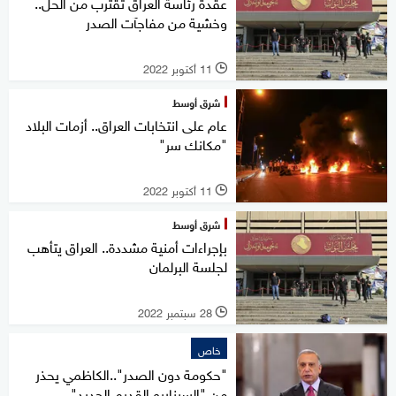
عقدة رئاسة العراق تقترب من الحل..
وخشية من مفاجآت الصدر
11 أكتوبر 2022
l
شرق أوسط
عام على انتخابات العراق.. أزمات البلاد
"مكانك سر"
11 أكتوبر 2022
l
شرق أوسط
بإجراءات أمنية مشددة.. العراق يتأهب
لجلسة البرلمان
28 سبتمبر 2022
l
خاص
"حكومة دون الصدر"..الكاظمي يحذر
من "السيناريو القديم الجديد"