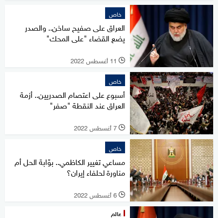
خاص
العراق على صفيح ساخن.. والصدر
يضع القضاء "على المحك"
11 أغسطس 2022
l
خاص
أسبوع على اعتصام الصدريين.. أزمة
العراق عند النقطة "صفر"
7 أغسطس 2022
l
خاص
مساعي تغيير الكاظمي.. بوّابة الحل أم
مناورة لحلفاء إيران؟
6 أغسطس 2022
l
عالم