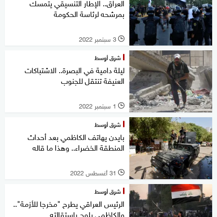
العراق.. الإطار التنسيقي يتمسك
بمرشحه لرئاسة الحكومة
3 سبتمبر 2022
l
شرق أوسط
ليلة دامية في البصرة.. الاشتباكات
العنيفة تنتقل للجنوب
1 سبتمبر 2022
l
شرق أوسط
بايدن يهاتف الكاظمي بعد أحداث
المنطقة الخضراء.. وهذا ما قاله
31 أغسطس 2022
l
شرق أوسط
الرئيس العراقي يطرح "مخرجا للأزمة"..
والكاظمي يلوح باستقالته