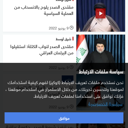
مقتدى الصدر يلوح بالانسحاب من
العملية السياسية
9 يونيو 2022
l
شرق أوسط
مقتدى الصدر لنواب الكتلة: استقيلوا
من البرلمان العراقي
9 يونيو 2022
l
سياسة ملفات الارتباط
خاص
نحن نستخدم ملفات تعريف الارتباط (كوكيز) لفهم كيفية استخدامك
قانون جديد في العراق.. الاقتصاد
لموقعنا ولتحسين تجربتك. من خلال الاستمرار في استخدام موقعنا ،
يتنفس الصعداء
فإنك توافق على استخدامنا لملفات تعريف الارتباط.
سياسية الخصوصية
9 يونيو 2022
l
موافق
خاص
بعد تنفيذ شروط الصدر.. حكومة عراقية