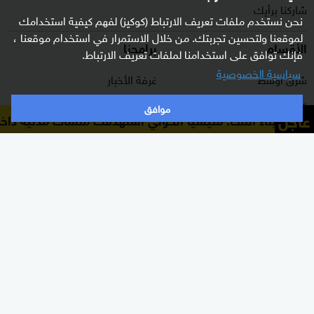
شاركنا برأيك
نحن نستخدم ملفات تعريف الارتباط (كوكيز) لفهم كيفية استخدامك
لموقعنا ولتحسين تجربتك. من خلال الاستمرار في استخدام موقعنا ،
الأقسام
برامجنا
فإنك توافق على استخدامنا لملفات تعريف الارتباط.
سياسية الخصوصية
شرق أوسط
غرفة الأخبار
عالم
السؤال الصعب
موافق
عاجل
ر ميناء المخا: مليشيا الحوثي استهدفت منشآت مدنية داخل الم
رياضة
رادار
الذكاء الاصطناعي
هجمة مرتدة
اقتصاد
الصباح
منوعات
كلينيك
وثائقيات
اشترك الآن بالنشرة الإخبارية
نشرة إخبارية ترسل مباشرة لبريدك الإلكتروني يوميا