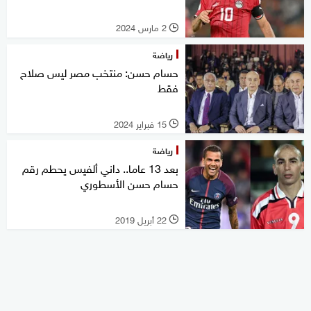
2 مارس 2024
l
رياضة
حسام حسن: منتخب مصر ليس صلاح
فقط
15 فبراير 2024
l
رياضة
بعد 13 عاما.. داني ألفيس يحطم رقم
حسام حسن الأسطوري
22 أبريل 2019
l