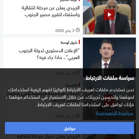
الزبيدي يعلن عن مرحلة انتقالية
واستفتاء لتقرير مصير الجنوب
2 يناير 2026
l
شرق أوسط
"الإعلان الدستوري لدولة الجنوب
العربي".. ماذا جاء فيه؟
2 يناير 2026
l
سياسة ملفات الارتباط
التاسعة
نحن نستخدم ملفات تعريف الارتباط (كوكيز) لفهم كيفية استخدامك
القوات الحكومية الجنوبية تنفي سقوط
لموقعنا ولتحسين تجربتك. من خلال الاستمرار في استخدام موقعنا ،
معسكر الخشعة
فإنك توافق على استخدامنا لملفات تعريف الارتباط.
سياسية الخصوصية
2 يناير 2026
l
موافق
التاسعة
الزبيدي يعلن دخول مرحلة انتقاليه