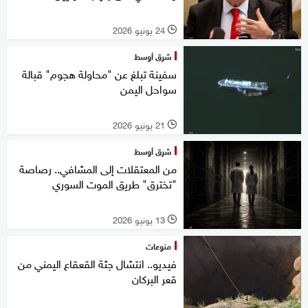
24 يونيو 2026
l
شرق أوسط
سفينة تبلغ عن "محاولة هجوم" قبالة
سواحل اليمن
21 يونيو 2026
l
شرق أوسط
من المعتقلات إلى المشافي.. رصاصة
"تخترق" طريق الموت السوري
13 يونيو 2026
l
منوعات
فيديو.. انتشال جثة القعقاع اليمني من
قعر البركان