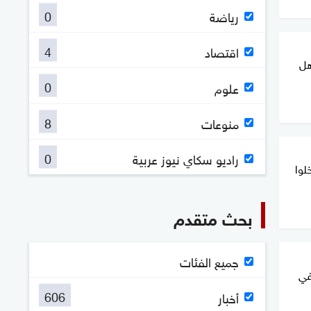
0
رياضة
4
اقتصاد
هل
0
علوم
8
منوعات
0
راديو سكاي نيوز عربية
لوا
بحث متقدم
جميع الفئات
في
606
أخبار