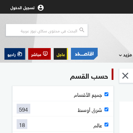
تسجيل الدخول
مزيد
عاجل
مباشر
راديو
حسب القسم
جميع الأقسام
594
شرق أوسط
18
عالم