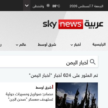
الجمعة 7 أغسطس 2026
°C
35
واشنطن
الرئيسية
أخبار
شرق أوسط
عالم
ر
تم العثور على 624 أخبار "أخبار اليمن"
شرق أوسط
مصادر: صواريخ ومسيرات حوثية
تستهدف معسكر "صحن الجن"