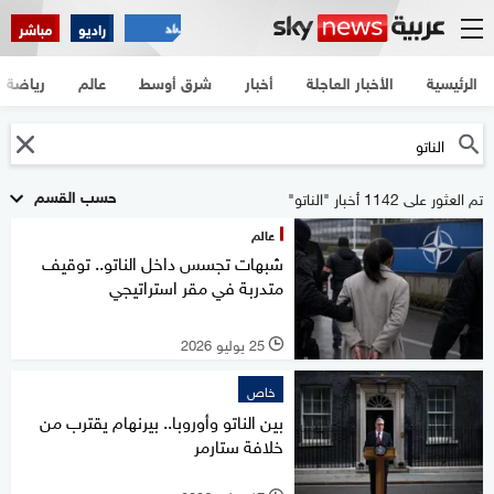
راديو
مباشر
الرئيسية
الأخبار العاجلة
أخبار
شرق أوسط
عالم
رياضة
حسب القسم
تم العثور على 1142 أخبار "الناتو"
عالم
شبهات تجسس داخل الناتو.. توقيف
متدربة في مقر استراتيجي
25 يوليو 2026
l
خاص
بين الناتو وأوروبا.. بيرنهام يقترب من
خلافة ستارمر