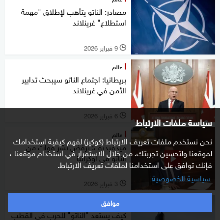
مصادر: الناتو يتأهب لإطلاق "مهمة
استطلاع" غرينلاند
9 فبراير 2026
l
عالم
بريطانيا: اجتماع الناتو سيبحث تدابير
الأمن في غرينلاند
6 فبراير 2026
l
سياسة ملفات الارتباط
عالم
نحن نستخدم ملفات تعريف الارتباط (كوكيز) لفهم كيفية استخدامك
ميدفيديف: نرفض نشر قوات من
لموقعنا ولتحسين تجربتك. من خلال الاستمرار في استخدام موقعنا ،
الناتو في أوكرانيا
فإنك توافق على استخدامنا لملفات تعريف الارتباط.
سياسية الخصوصية
3 فبراير 2026
l
موافق
عالم
كيف يستعد "الناتو" للحرب في القطب