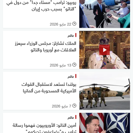
روبيو: ترامب "مستاء جدا" من دول في
"الناتو" بسبب حرب إيران
22 مايو 2026
l
عالم
الملك تشارلز: مجلس الوزراء سيعزز
العلاقات مع أوروبا والناتو
13 مايو 2026
l
عالم
بولندا تستعد لاستقبال القوات
الأميركية المسحوبة من ألمانيا
7 مايو 2026
l
عالم
أمين الناتو: الأوروبيون فهموا رسالة
ترامب و"يضاعفون تحركهم"