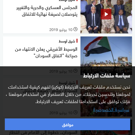
المجلس العسكري والحرية والتغيير
يتوصلان لصيغة نهائية للاتفاق
10 يوليو 2019
l
شرق أوسط
الوسيط الأفريقي يعلن الانتهاء من
صياغة "اتفاق السودان"
10 يوليو 2019
l
سياسة ملفات الارتباط
شرق أوسط
نحن نستخدم ملفات تعريف الارتباط (كوكيز) لفهم كيفية استخدامك
السودان ينتظر "صيغة الاتفاق"
لموقعنا ولتحسين تجربتك. من خلال الاستمرار في استخدام موقعنا ،
فإنك توافق على استخدامنا لملفات تعريف الارتباط.
سياسية الخصوصية
10 يوليو 2019
l
موافق
شرق أوسط
السودان.. خطوة إلى الأمام في انتظار