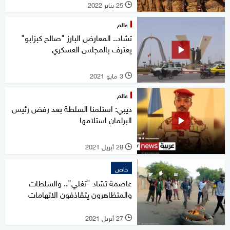
25 يناير 2022
l
عالم
تشاد.. المعارض البارز "صالح كبزابو"
يعترف بالمجلس العسكري
3 مايو 2021
l
عالم
ديبي: استلمنا السلطة بعد رفض رئيس
البرلمان استلامها
28 أبريل 2021
l
خاص
عاصمة تشاد "تغلي".. والسلطات
والمتظاهرون يتقاذفون الاتهامات
27 أبريل 2021
l