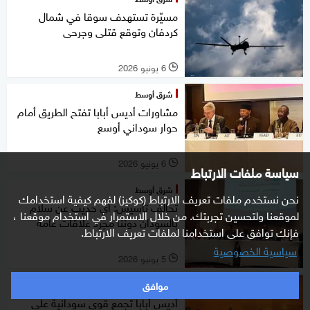
مسيّرة تستهدف سوقا في شمال
كردفان وتوقع قتلى وجرحى
6 يونيو 2026
l
شرق أوسط
مشاورات أديس أبابا تفتح الطريق أمام
حوار سوداني أوسع
6 يونيو 2026
l
سياسة ملفات الارتباط
شرق أوسط
نحن نستخدم ملفات تعريف الارتباط (كوكيز) لفهم كيفية استخدامك
تحالف تأسيس: أي حديث عن سلام
لموقعنا ولتحسين تجربتك. من خلال الاستمرار في استخدام موقعنا ،
بالسودان دوننا مجرد علاقات عامة
فإنك توافق على استخدامنا لملفات تعريف الارتباط.
سياسية الخصوصية
5 يونيو 2026
l
موافق
شرق أوسط
أديس أبابا تجمع قوى سودانية على