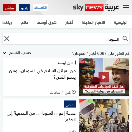
راديو
مباشر
الرئيسية
الأخبار العاجلة
أخبار
شرق أوسط
عالم
رياضة
حسب القسم
تم العثور على 6367 أخبار "السودان"
شرق أوسط
من يعرقل السلام في السودان.. ومن
يدفع الثمن؟
قبل 4 ساعات
l
خاص
خدعة إخوان السودان.. من البندقية إلى
الحكم