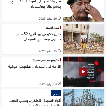
من واشنطن إلى إفريقيا.. الكيماوي
يوسّع عزلة بورتسودان
26 يوليو 2026
l
شرق أوسط
تقرير حكومي بريطاني: 52 مدنيا
يقتلون يوميا في السودان
25 يوليو 2026
l
ستوديوone مع فضيلة
الأزمة في السودان.. عقوبات أميركية
24 يوليو 2026
l
خاص
أنوار السودان تنطفئ.. بسبب الحرب
والفساد وإمداد إثيوبيا