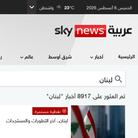
الخميس 6 أغسطس 2026
°C
23
واشنطن
الرئيسية
أخبار
شرق أوسط
عالم
ر
تم العثور على 8917 أخبار "لبنان"
تغطية مستمرة
لبنان.. آخر التطورات والمستجدات