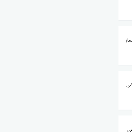
مار
في
في