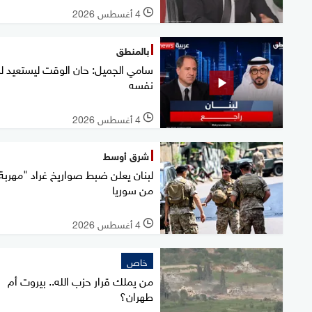
4 أغسطس 2026
l
بالمنطق
سامي الجميل: حان الوقت ليستعيد لب
نفسه
4 أغسطس 2026
l
شرق أوسط
لبنان يعلن ضبط صواريخ غراد "مهربة
من سوريا
4 أغسطس 2026
l
خاص
من يملك قرار حزب الله.. بيروت أم
طهران؟