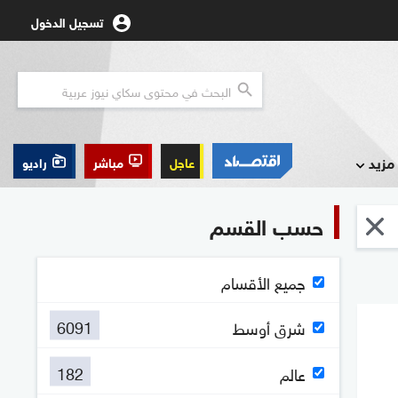
تسجيل الدخول
مزيد
عاجل
مباشر
راديو
حسب القسم
جميع الأقسام
6091
شرق أوسط
182
عالم