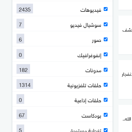
2435
فيديوهات
7
سوشيال فيديو
يكشف
6
صور
0
إنفوغرافيك
182
مدونات
نفجار
1314
حلقات تلفزيونية
0
حلقات إذاعية
67
بودكاست
له..
5
تغطية مستمرة