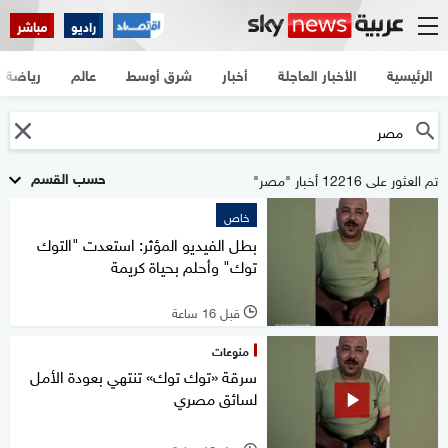
راديو
مباشر
الرئيسية
الأخبار العاجلة
أخبار
شرق أوسط
عالم
رياضة
حسب القسم
تم العثور على 12216 أخبار "مصر"
خاص
بطل الفيديو المؤثر: استعدت "التوك
توك" وأحلم بحياة كريمة
قبل 16 ساعة
l
منوعات
سرقة «توك توك» تنتهي بعودة الأمل
لسائق مصري