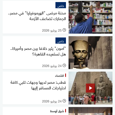
خاص
محنة مرضى "الهيموفيليا" في مصر..
الجمارك تضاعف الأزمة
25 يوليو 2026
l
خاص
"آمون" يثير خلافا بين مصر وأميركا..
هل تستعيده القاهرة؟
24 يوليو 2026
l
اقتصاد
قطب: مصر لديها وجهات تلبي كافة
احتياجات المسافر إليها
24 يوليو 2026
l
شرق أوسط