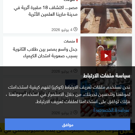
مصر... اكتشاف 18 مقبرة أثرية في
مدينة مارينا العلمين الأثرية
4 يوليو 2026
l
منصات
جدل واسع بمصر بين طلاب الثانوية
بسبب صعوبة امتحان الكيمياء
4 يوليو 2026
l
سياسة ملفات الارتباط
خاص
نحن نستخدم ملفات تعريف الارتباط (كوكيز) لفهم كيفية استخدامك
حبوب منع الحمل والإصابة بالسرطان..
لموقعنا ولتحسين تجربتك. من خلال الاستمرار في استخدام موقعنا ،
ماذا يقول الطب؟
فإنك توافق على استخدامنا لملفات تعريف الارتباط.
سياسية الخصوصية
2 يوليو 2026
l
موافق
شرق أوسط
عاجل
لروسية سيطرت على بلدة فاسيوتينسكي في شرق أوكرانيا
وزارة
"الأوكتاغون" عقل مصر.. ماذا يتضمن