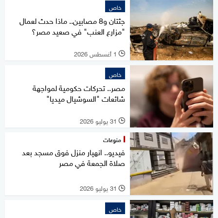
خاص
جثتان و8 مصابين.. ماذا حدث لعمال
"مزارع العنب" في صعيد مصر؟
1 أغسطس 2026
l
خاص
مصر.. تحركات حكومية لمواجهة
شائعات "السوشيال ميديا"
31 يوليو 2026
l
منوعات
فيديو.. انهيار منزل فوق مسجد بعد
صلاة الجمعة في مصر
31 يوليو 2026
l
خاص