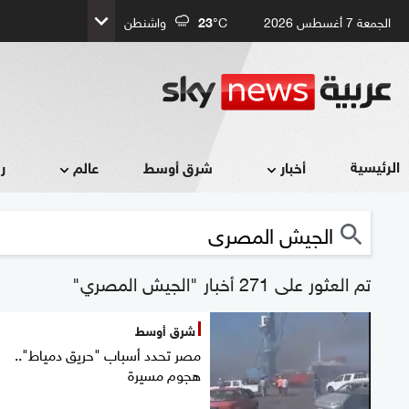
الجمعة 7 أغسطس 2026
°C
23
واشنطن
الرئيسية
أخبار
شرق أوسط
عالم
ر
تم العثور على 271 أخبار "الجيش المصري"
شرق أوسط
مصر تحدد أسباب "حريق دمياط"..
هجوم مسيرة