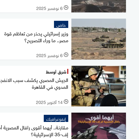
6 نوفمبر 2025
l
خاص
وزير إسرائيلي يحذر من تعاظم قوة
مصر.. ما وراء التصريح؟
6 نوفمبر 2025
l
شرق أوسط
الجيش المصري يكشف سبب الانفجا
المدوي في القاهرة
14 أكتوبر 2025
l
إنفوغرافيك
مقارنة.. أيهما أقوى رافال المصرية أ
إف-35 الإسرائيلية؟