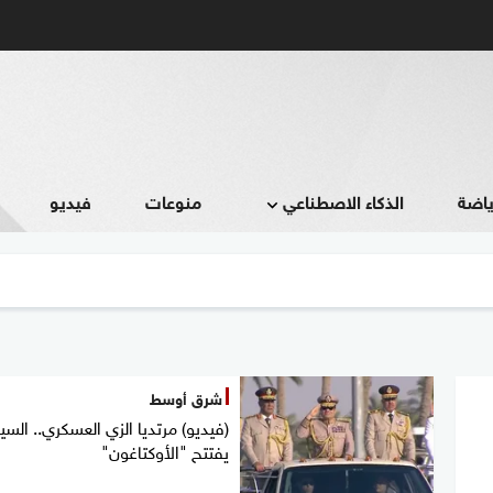
ياضة
الذكاء الاصطناعي
منوعات
فيديو
شرق أوسط
(فيديو) مرتديا الزي العسكري.. الس
يفتتح "الأوكتاغون"