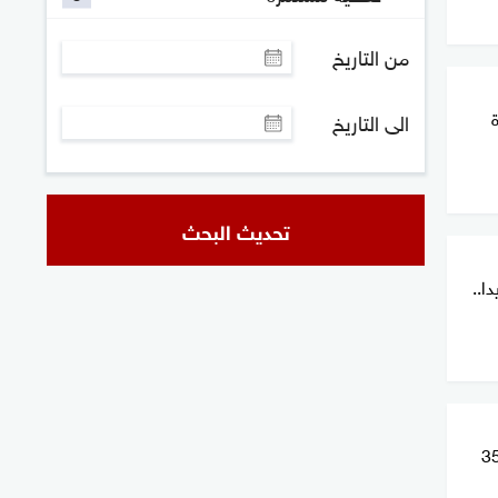
من التاريخ
الى التاريخ
تحديث البحث
ا..
أقوى رافال المصرية أم إف-35