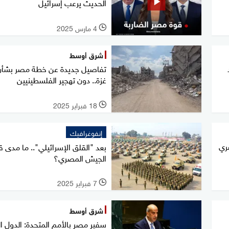
الحديث يرعب إسرائيل
4 مارس 2025
l
شرق أوسط
تفاصيل جديدة عن خطة مصر بشأن
غزة.. دون تهجير الفلسطينيين
18 فبراير 2025
l
إنفوغرافيك
ري
بعد "القلق الإسرائيلي".. ما مدى ق
الجيش المصري؟
7 فبراير 2025
l
شرق أوسط
سفير مصر بالأمم المتحدة: الدول ا