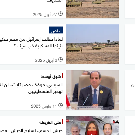
27 أبريل 2025
l
خاص
لماذا تطلب إسرائيل من مصر تفك
بنيتها العسكرية في سيناء؟
2 أبريل 2025
l
شرق أوسط
ن
السيسي: موقف مصر ثابت.. لن نق
تهجير الفلسطينيين
11 مارس 2025
l
على الخريطة
جيش الحسم.. تسليح الجيش المص