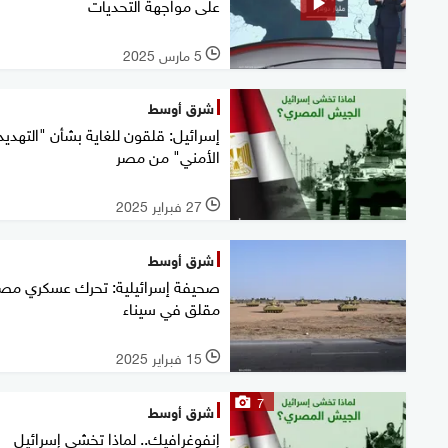
على مواجهة التحديات
5 مارس 2025
l
شرق أوسط
إسرائيل: قلقون للغاية بشأن "التهديد
الأمني" من مصر
27 فبراير 2025
l
شرق أوسط
صحيفة إسرائيلية: تحرك عسكري مص
مقلق في سيناء
15 فبراير 2025
l
7
شرق أوسط
إنفوغرافيك.. لماذا تخشى إسرائيل