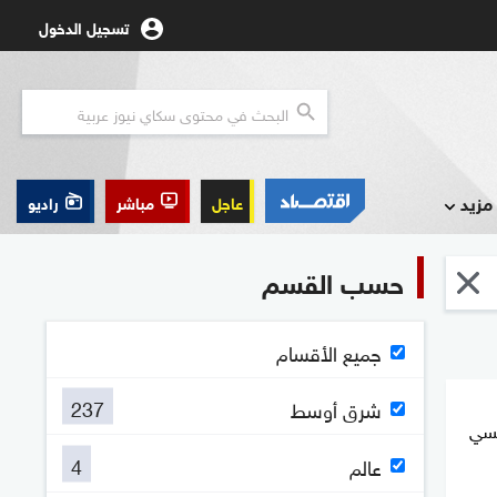
تسجيل الدخول
مزيد
عاجل
مباشر
راديو
حسب القسم
جميع الأقسام
237
شرق أوسط
يسي
4
عالم