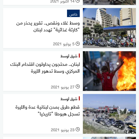
14 أكتوبر 2021
l
خاص
وسط غلاء ونقص.. تقرير يحذر من
"كارثة غذائية" تهدد لبنان
5 يوليو 2021
l
شرق أوسط
لبنان.. محتجون يحاولون اقتحام البنك
المركزي وسط تدهور الليرة
27 يونيو 2021
l
شرق أوسط
قطع طرق بمدن لبنانية عدة والليرة
تسجل هبوطا "تاريخيا"
23 يونيو 2021
l