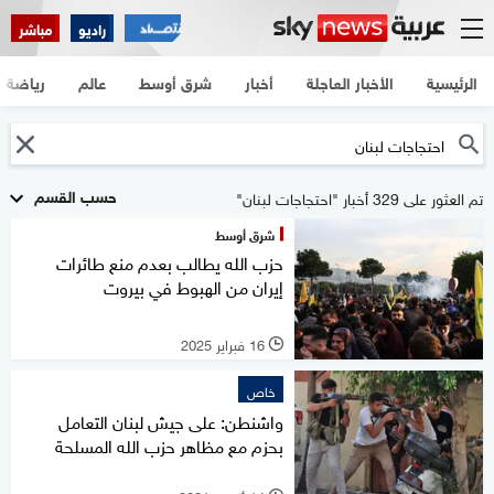
راديو
مباشر
الرئيسية
الأخبار العاجلة
أخبار
شرق أوسط
عالم
رياضة
حسب القسم
تم العثور على 329 أخبار "احتجاجات لبنان"
شرق أوسط
حزب الله يطالب بعدم منع طائرات
إيران من الهبوط في بيروت
16 فبراير 2025
l
خاص
واشنطن: على جيش لبنان التعامل
بحزم مع مظاهر حزب الله المسلحة