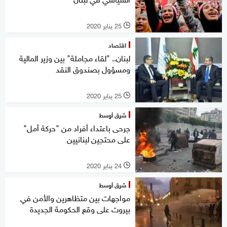
25 يناير 2020
l
اقتصاد
لبنان.. "لقاء مجاملة" بين وزير المالية
ومسؤول بصندوق النقد
25 يناير 2020
l
شرق أوسط
جرحى باعتداء أفراد من "حركة أمل"
على محتجين لبنانيين
24 يناير 2020
l
شرق أوسط
مواجهات بين متظاهرين والأمن في
بيروت على وقع الحكومة الجديدة