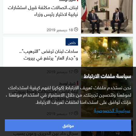
لبنان..اتصالات مكثفة قبيل استشارات
نيابية لاختيار رئيس وزراء
18 ديسمبر 2019
l
خاص
ساحات لبنان ترفض "الترهيب"..
و"جدار العار" يرتفع في بيروت
17 ديسمبر 2019
l
سياسة ملفات الارتباط
شرق أوسط
نحن نستخدم ملفات تعريف الارتباط (كوكيز) لفهم كيفية استخدامك
ليلة غضب واشتباكات وسط بيروت..
لموقعنا ولتحسين تجربتك. من خلال الاستمرار في استخدام موقعنا ،
جرحى وحرق خيام
فإنك توافق على استخدامنا لملفات تعريف الارتباط.
سياسية الخصوصية
17 ديسمبر 2019
l
موافق
شرق أوسط
سجال حاد بين الحريري وعون بسبب