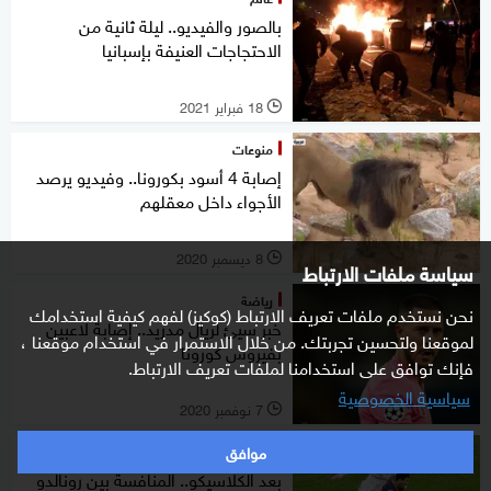
بالصور والفيديو.. ليلة ثانية من
الاحتجاجات العنيفة بإسبانيا
18 فبراير 2021
l
منوعات
إصابة 4 أسود بكورونا.. وفيديو يرصد
الأجواء داخل معقلهم
8 ديسمبر 2020
l
سياسة ملفات الارتباط
رياضة
نحن نستخدم ملفات تعريف الارتباط (كوكيز) لفهم كيفية استخدامك
خبر سيئ لريال مدريد.. إصابة لاعبين
لموقعنا ولتحسين تجربتك. من خلال الاستمرار في استخدام موقعنا ،
بفيروس كورونا
فإنك توافق على استخدامنا لملفات تعريف الارتباط.
سياسية الخصوصية
7 نوفمبر 2020
l
موافق
رياضة
بعد الكلاسيكو.. المنافسة بين رونالدو