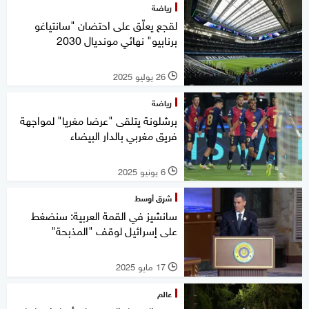
رياضة
لقجع يعلّق على احتضان "سانتياغو
برنابيو" نهائي مونديال 2030
26 يوليو 2025
l
رياضة
برشلونة يتلقى "عرضا مغريا" لمواجهة
فريق مغربي بالدار البيضاء
6 يونيو 2025
l
شرق أوسط
سانشيز في القمة العربية: سنضغط
على إسرائيل لوقف "المذبحة"
17 مايو 2025
l
عالم