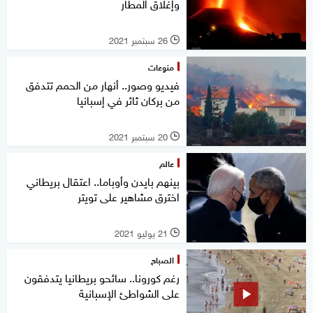
وإغلاق المطار
26 سبتمبر 2021
l
منوعات
فيديو وصور.. أنهار من الحمم تتدفق
من بركان ثائر في إسبانيا
20 سبتمبر 2021
l
عالم
بينهم بايدن وأوباما.. اعتقال بريطاني
اخترق مشاهير على تويتر
21 يوليو 2021
l
الصباح
رغم كورونا.. سائحو بريطانيا يتدفقون
على الشواطئ الإسبانية