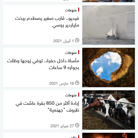
منوعات
فيديو.. قارب صغير يصطدم بيخت
ملياردير روسي
1 أبريل 2021
l
منوعات
مأساة داخل حفرة.. توفي زوجها وظلت
بجواره 9 ساعات
16 مارس 2021
l
منوعات
إبادة أكثر من 850 بقرة عاشت في
ظروف "جهنمية"
27 فبراير 2021
l
عالم